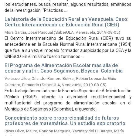
los estudiantes, busca resaltar, algunos resultados emanados
de la investigación, “Prácticas ...
La historia de la Educación Rural en Venezuela. Caso:
Centro Interamericano de Educación Rural (CIER)
Mora García, José Pascual
(
SaberULA, Venezuela,
2019-08-05
)
El Centro Interamericano de Educación Rural (CIER) tuvo su
antecedente en la Escuela Normal Rural Interamericana (1954)
que fue, a su vez, el modelo formador auspiciado por La OEA y la
UNESCO. En el mismo fueron formados ...
El Programa de Alimentación Escolar mas alla de
educar y nutrir. Caso Sogamoso, Boyaca. Colombia
Velasco Ulloa, Orlando
;
Romero Bolívar, Fabián Leonardo
;
Guío
Guerrero, Fernando
(
SaberULA, Venezuela,
2019-08-05
)
Este trabajo financiado por la Escuela Superior de Administración
Pública (ESAP), aborda la diversidad multidimensional y
multifactorial del programa de alimentación escolar en el
Municipio de Sogamoso (Colombia), arguyendo ...
Conocimiento sobre proporcionalidad de futuros
profesores de matemática. Un estudio exploratorio
Rivas Olivo, Mauro
;
Rondón Marquina, Yazmary del C
;
Burgos, María