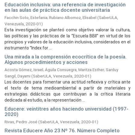
Educación inclusiva: una referencia de investigación
en las aulas de práctica docente universitaria
Facchin Soto, Estefania
;
Rubiano Albornoz, Elisabel
(
SaberULA,
Venezuela,
2020-01
)
Esta investigación se planteó como objetivo valorar la cultura,
las políticas y las prácticas de la “Escuela BBII” en virtud de los
principios y valores de la educación inclusiva, considerados en el
instrumento “Index for ...
Una mirada a la comprensión ecocrítica de la poesía.
Algunos procedimientos y acciones
Acosta Gómez, Israel
;
Águila Consuegra, Maritza Esther
;
Sarduy
Sangil, Dayami
(
SaberULA, Venezuela,
2020-01
)
Los docentes para fomentar una actitud reflexiva y crítica ante
el texto de tema medioambiental a partir de materiales y
estrategias didácticas que contribuyan a la crítica literaria
dedicada al estudio, a la representación ...
Educere: veintitres años haciendo universidad (1997-
2020)
Rivas, Pedro José
(
SaberULA, Venezuela,
2020-01
)
Revista Educere Año 23 Nº 76. Número Completo