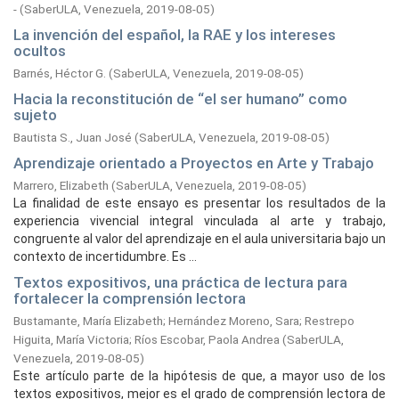
-
(
SaberULA, Venezuela,
2019-08-05
)
La invención del español, la RAE y los intereses
ocultos
Barnés, Héctor G.
(
SaberULA, Venezuela,
2019-08-05
)
Hacia la reconstitución de “el ser humano” como
sujeto
Bautista S., Juan José
(
SaberULA, Venezuela,
2019-08-05
)
Aprendizaje orientado a Proyectos en Arte y Trabajo
Marrero, Elizabeth
(
SaberULA, Venezuela,
2019-08-05
)
La finalidad de este ensayo es presentar los resultados de la
experiencia vivencial integral vinculada al arte y trabajo,
congruente al valor del aprendizaje en el aula universitaria bajo un
contexto de incertidumbre. Es ...
Textos expositivos, una práctica de lectura para
fortalecer la comprensión lectora
Bustamante, María Elizabeth
;
Hernández Moreno, Sara
;
Restrepo
Higuita, María Victoria
;
Ríos Escobar, Paola Andrea
(
SaberULA,
Venezuela,
2019-08-05
)
Este artículo parte de la hipótesis de que, a mayor uso de los
textos expositivos, mejor es el grado de comprensión lectora de