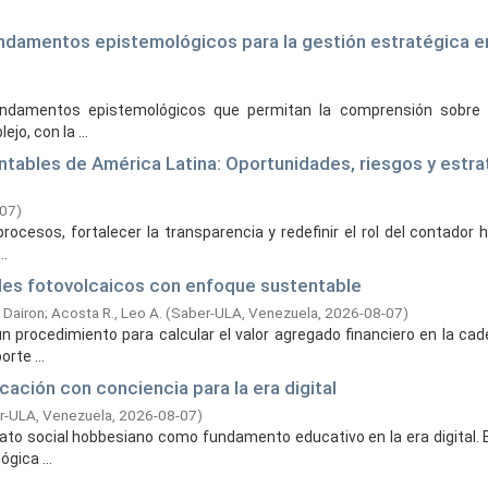
undamentos epistemológicos para la gestión estratégica e
fundamentos epistemológicos que permitan la comprensión sobre l
o, con la ...
ontables de América Latina: Oportunidades, riesgos y estra
-07
)
 procesos, fortalecer la transparencia y redefinir el rol del contador
..
eles fotovolcaicos con enfoque sustentable
, Dairon
;
Acosta R., Leo A.
(
Saber-ULA, Venezuela,
2026-08-07
)
un procedimiento para calcular el valor agregado financiero en la cad
rte ...
cación con conciencia para la era digital
r-ULA, Venezuela,
2026-08-07
)
trato social hobbesiano como fundamento educativo en la era digital. 
gica ...