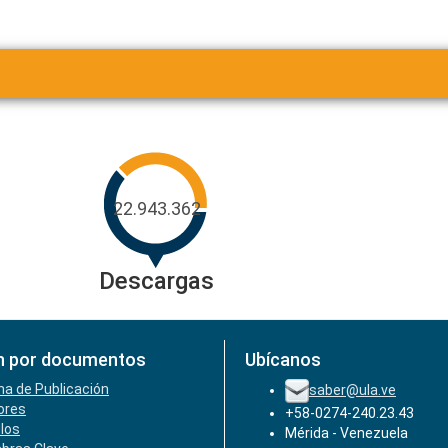
22.943.362
Descargas
n por documentos
Ubícanos
ha de Publicación
saber@ula.ve
ores
+58-0274-240.23.43
ulos
Mérida - Venezuela