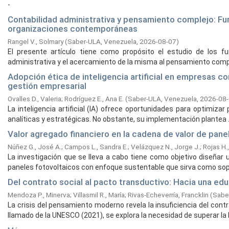
-
Contabilidad administrativa y pensamiento complejo: F
organizaciones contemporáneas
Rangel V., Solmary
(
Saber-ULA, Venezuela,
2026-08-07
)
El presente artículo tiene como propósito el estudio de los 
administrativa y el acercamiento de la misma al pensamiento complej
Adopción ética de inteligencia artificial en empresas c
gestión empresarial
Ovalles D., Valeria
;
Rodríguez E., Ana E.
(
Saber-ULA, Venezuela,
2026-08
La inteligencia artificial (IA) ofrece oportunidades para optimizar
analíticas y estratégicas. No obstante, su implementación plantea .
Valor agregado financiero en la cadena de valor de pan
Núñez G., José A.
;
Campos L., Sandra E.
;
Velázquez N., Jorge J.
;
Rojas H.
La investigación que se lleva a cabo tiene como objetivo diseñar 
paneles fotovoltaicos con enfoque sustentable que sirva como sopo
Del contrato social al pacto transductivo: Hacia una edu
Mendoza P., Minerva
;
Villasmil R., María
;
Rivas-Echeverría, Francklin
(
Sabe
La crisis del pensamiento moderno revela la insuficiencia del con
llamado de la UNESCO (2021), se explora la necesidad de superar la ló