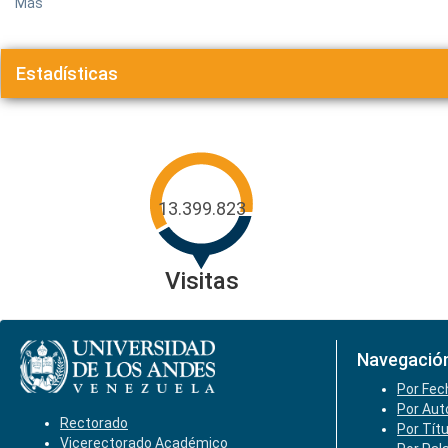
Más
Estadísticas
13.399.823
Visitas
Navegació
Por Fec
Por Aut
Rectorado
Por Tít
Vicerectorado Académico