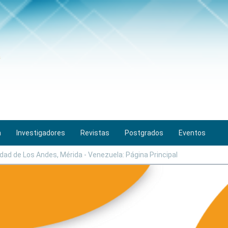
n
Investigadores
Revistas
Postgrados
Eventos
dad de Los Andes, Mérida - Venezuela: Página Principal