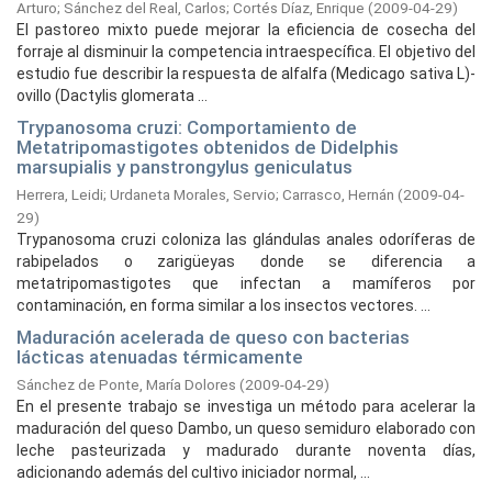
Arturo
;
Sánchez del Real, Carlos
;
Cortés Díaz, Enrique
(
2009-04-29
)
El pastoreo mixto puede mejorar la eficiencia de cosecha del
forraje al disminuir la competencia intraespecífica. El objetivo del
estudio fue describir la respuesta de alfalfa (Medicago sativa L)-
ovillo (Dactylis glomerata ...
Trypanosoma cruzi: Comportamiento de
Metatripomastigotes obtenidos de Didelphis
marsupialis y panstrongylus geniculatus
Herrera, Leidi
;
Urdaneta Morales, Servio
;
Carrasco, Hernán
(
2009-04-
29
)
Trypanosoma cruzi coloniza las glándulas anales odoríferas de
rabipelados o zarigüeyas donde se diferencia a
metatripomastigotes que infectan a mamíferos por
contaminación, en forma similar a los insectos vectores. ...
Maduración acelerada de queso con bacterias
lácticas atenuadas térmicamente
Sánchez de Ponte, María Dolores
(
2009-04-29
)
En el presente trabajo se investiga un método para acelerar la
maduración del queso Dambo, un queso semiduro elaborado con
leche pasteurizada y madurado durante noventa días,
adicionando además del cultivo iniciador normal, ...