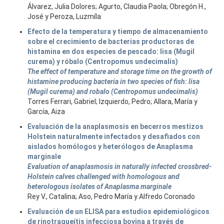
Álvarez, Julia Dolores; Agurto, Claudia Paola; Obregón H.,
José y Peroza, Luzmíla
Efecto de la temperatura y tiempo de almacenamiento
sobre el crecimiento de bacterias productoras de
histamina en dos especies de pescado: lisa (Mugil
curema) y róbalo (Centropomus undecimalis)
The effect of temperature and storage time on the growth of
histamine producing bacteria in two species of fish: lisa
(Mugil curema) and robalo (Centropomus undecimalis)
Torres Ferrari, Gabriel; Izquierdo, Pedro; Allara, María y
García, Aiza
Evaluación de la anaplasmosis en becerros mestizos
Holstein naturalmente infectados y desafiados con
aislados homólogos y heterólogos de Anaplasma
marginale
Evaluation of anaplasmosis in naturally infected crossbred-
Holstein calves challenged with homologous and
heterologous isolates of Anaplasma marginale
Rey V., Catalina; Aso, Pedro María y Alfredo Coronado
Evaluación de un ELISA para estudios epidemiológicos
de rinotraqueítis infecciosa bovina a través de