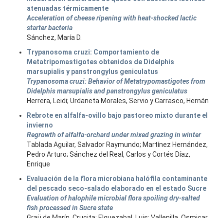
atenuadas térmicamente
Acceleration of cheese ripening with heat-shocked lactic
starter bacteria
Sánchez, María D.
Trypanosoma cruzi: Comportamiento de
Metatripomastigotes obtenidos de Didelphis
marsupialis y panstrongylus geniculatus
Trypanosoma cruzi: Behavior of Metatrypomastigotes from
Didelphis marsupialis and panstrongylus geniculatus
Herrera, Leidi; Urdaneta Morales, Servio y Carrasco, Hernán
Rebrote en alfalfa-ovillo bajo pastoreo mixto durante el
invierno
Regrowth of alfalfa-orchard under mixed grazing in winter
Tablada Aguilar, Salvador Raymundo; Martínez Hernández,
Pedro Arturo; Sánchez del Real, Carlos y Cortés Díaz,
Enrique
Evaluación de la flora microbiana halófila contaminante
del pescado seco-salado elaborado en el estado Sucre
Evaluation of halophile microbial flora spoiling dry-salted
fish processed in Sucre state
Graü de Marín, Crucita; Elguezabal, Luis; Vallenilla, Osmicar