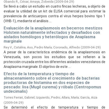
Obando R., César
;
Amaya, Zobeida
(
2009-04-29
)
Se llevó a cabo un estudio en cuatro fincas lecheras, a objeto de
evaluar la utilidad de un kit de ELISA comercial para estimar la
prevalencia de anticuerpos contra el virus herpes bovino tipo 1
(VHB-1), mediante el análisis ...
Evaluación de la anaplasmosis en becerros mestizos
Holstein naturalmente infectados y desafiados con
aislados homólogos y heterólogos de Anaplasma
marginale
Rey V., Catalina
;
Aso, Pedro María
;
Coronado, Alfredo
(
2009-04-29
)
A pesar de la característica endémica de la anaplasmosis en
Venezuela, son pocos los estudios que se refieren a la
protección cruzada entre los diferentes aislados venezolanos de
Anaplasma marginale. El objetivo de este ...
Efecto de la temperatura y tiempo de
almacenamiento sobre el crecimiento de bacterias
productoras de histamina en dos especies de
pescado: lisa (Mugil curema) y róbalo (Centropomus
undecimalis)
Torres Ferrari, Gabriel
;
Izquierdo, Pedro
;
Allara, María
;
García, Aiza
(
2009-04-29
)
Se determinó el efecto de temperatura y tiempo de