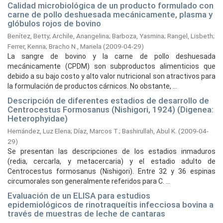
Calidad microbiológica de un producto formulado con
carne de pollo deshuesada mecánicamente, plasma y
glóbulos rojos de bovino
Benítez, Betty
;
Archile, Anangelina
;
Barboza, Yasmina
;
Rangel, Lisbeth
;
Ferrer, Kenna
;
Bracho N., Mariela
(
2009-04-29
)
La sangre de bovino y la carne de pollo deshuesada
mecánicamente (CPDM) son subproductos alimenticios que
debido a su bajo costo y alto valor nutricional son atractivos para
la formulación de productos cárnicos. No obstante, ...
Descripción de diferentes estadios de desarrollo de
Centrocestus Formosanus (Nishigori, 1924) (Digenea:
Heterophyidae)
Hernández, Luz Elena
;
Díaz, Marcos T.
;
Bashirullah, Abul K.
(
2009-04-
29
)
Se presentan las descripciones de los estadios inmaduros
(redia, cercarla, y metacercaria) y el estadio adulto de
Centrocestus formosanus (Nishigori). Entre 32 y 36 espinas
circumorales son generalmente referidos para C. ...
Evaluación de un ELISA para estudios
epidemiológicos de rinotraqueítis infecciosa bovina a
través de muestras de leche de cantaras