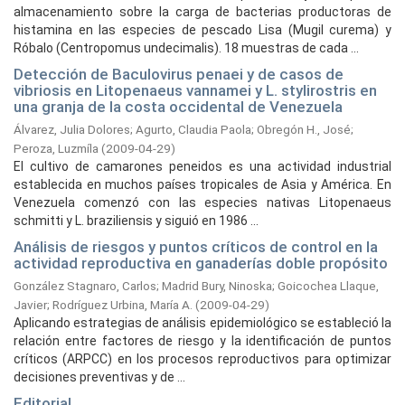
almacenamiento sobre la carga de bacterias productoras de
histamina en las especies de pescado Lisa (Mugil curema) y
Róbalo (Centropomus undecimalis). 18 muestras de cada ...
Detección de Baculovirus penaei y de casos de
vibriosis en Litopenaeus vannamei y L. stylirostris en
una granja de la costa occidental de Venezuela
Álvarez, Julia Dolores
;
Agurto, Claudia Paola
;
Obregón H., José
;
Peroza, Luzmíla
(
2009-04-29
)
El cultivo de camarones peneidos es una actividad industrial
establecida en muchos países tropicales de Asia y América. En
Venezuela comenzó con las especies nativas Litopenaeus
schmitti y L. braziliensis y siguió en 1986 ...
Análisis de riesgos y puntos críticos de control en la
actividad reproductiva en ganaderías doble propósito
González Stagnaro, Carlos
;
Madrid Bury, Ninoska
;
Goicochea Llaque,
Javier
;
Rodríguez Urbina, María A.
(
2009-04-29
)
Aplicando estrategias de análisis epidemiológico se estableció la
relación entre factores de riesgo y la identificación de puntos
críticos (ARPCC) en los procesos reproductivos para optimizar
decisiones preventivas y de ...
Editorial