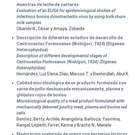
muestras de leche de cantaras
Evaluation of an ELISA for epidemiological studies of
infectious bovine rhinotracheitis virus by using bulk churn
milk samples
Obando R., César y Amaya, Zobeida
Descripción de diferentes estadios de desarrollo de
Centrocestus Formosanus (Nishigori, 1924) (Digenea:
Heterophyidae)
Description of different developmental stages of
Centrocestus Formosanus (Nishigori, 1924) (Digenea:
Heterophyidae)
Hernández, Luz Elena; Díaz, Marcos T. y Bashirullah, Abul K.
Calidad microbiológica de un producto formulado con
carne de pollo deshuesada mecánicamente, plasma y
glóbulos rojos de bovino
Microbiological quality of a meat product formulated with
mechanically deboned poultry meat, plasma and bovine red
cells
Benítez, Betty; Archile, Anangelina; Barboza, Yasmina;
Rangel, Lisbeth; Ferrer, Kenna y Bracho N., Mariela
Maduración acelerada de queso con bacterias lácticas