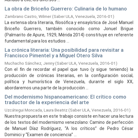
La obra de Briceño Guerrero: Culinaria de lo humano
Zambrano Castro, Wilmer
(
Saber ULA, Venezuela,
2016-01
)
La extensa obra literaria, filosófica y ensayística de José Manuel
Briceño Guerrero, también conocido como Jonuel Brigue
(Palmarito de Apure, 1929, Mérida 2014) constituye en referente
fundamental para los estudios ...
La crónica literaria: Una posibilidad para revisitar a
Francisco Pimentel y a Miguel Otero Silva
Muchacho Sánchez, Jenny
(
Saber ULA, Venezuela,
2016-01
)
Con el fin de recordar el papel que tuvo (y sigue teniendo) la
producción de crónicas literarias, en la configuración social,
política y humorística de Venezuela, durante el siglo XX,
abordaremos una parte de la producción ...
Del modernismo hispanoamericano: El crítico como
traductor de la experiencia del arte
Uzcátegui Moncada, Laura Beatriz
(
Saber ULA, Venezuela,
2016-01
)
Nuestra propuesta en este trabajo consiste en hacer una lectura
de los textos del modernismo venezolano: Camino de perfección
de Manuel Díaz Rodríguez, “A los críticos” de Pedro César
Dominici y “Examen de conciencia” ...