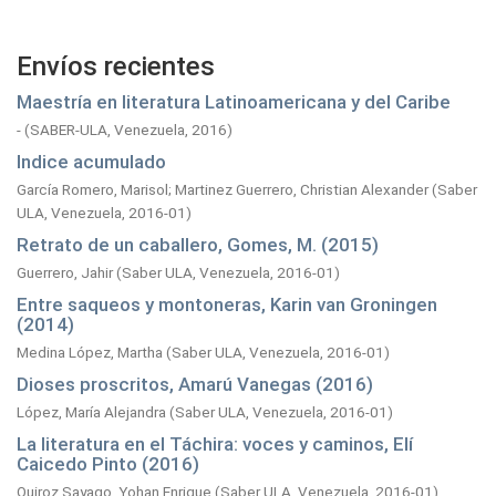
Envíos recientes
Maestría en literatura Latinoamericana y del Caribe
-
(
SABER-ULA, Venezuela,
2016
)
Indice acumulado
García Romero, Marisol
;
Martinez Guerrero, Christian Alexander
(
Saber
ULA, Venezuela,
2016-01
)
Retrato de un caballero, Gomes, M. (2015)
Guerrero, Jahir
(
Saber ULA, Venezuela,
2016-01
)
Entre saqueos y montoneras, Karin van Groningen
(2014)
Medina López, Martha
(
Saber ULA, Venezuela,
2016-01
)
Dioses proscritos, Amarú Vanegas (2016)
López, María Alejandra
(
Saber ULA, Venezuela,
2016-01
)
La literatura en el Táchira: voces y caminos, Elí
Caicedo Pinto (2016)
Quiroz Sayago, Yohan Enrique
(
Saber ULA, Venezuela,
2016-01
)