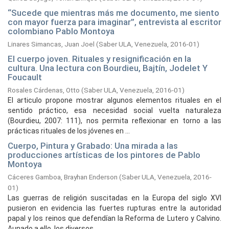
“Sucede que mientras más me documento, me siento
con mayor fuerza para imaginar”, entrevista al escritor
colombiano Pablo Montoya
Linares Simancas, Juan Joel
(
Saber ULA, Venezuela,
2016-01
)
El cuerpo joven. Rituales y resignificación en la
cultura. Una lectura con Bourdieu, Bajtín, Jodelet Y
Foucault
Rosales Cárdenas, Otto
(
Saber ULA, Venezuela,
2016-01
)
El articulo propone mostrar algunos elementos rituales en el
sentido práctico, esa necesidad social vuelta naturaleza
(Bourdieu, 2007: 111), nos permita reflexionar en torno a las
prácticas rituales de los jóvenes en ...
Cuerpo, Pintura y Grabado: Una mirada a las
producciones artísticas de los pintores de Pablo
Montoya
Cáceres Gamboa, Brayhan Enderson
(
Saber ULA, Venezuela,
2016-
01
)
Las guerras de religión suscitadas en la Europa del siglo XVI
pusieron en evidencia las fuertes rupturas entre la autoridad
papal y los reinos que defendían la Reforma de Lutero y Calvino.
Aunado a ello, los diversos ...