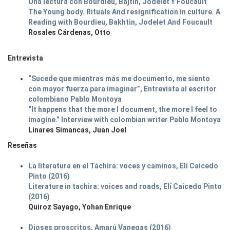
Una lectura con Bourdieu, Bajtín, Jodelet Y Foucault
The Young body. Rituals And resignification in culture. A
Reading with Bourdieu, Bakhtin, Jodelet And Foucault
Rosales Cárdenas, Otto
Entrevista
“Sucede que mientras más me documento, me siento
con mayor fuerza para imaginar”, Entrevista al escritor
colombiano Pablo Montoya
“It happens that the more I document, the more I feel to
imagine.” Interview with colombian writer Pablo Montoya
Linares Simancas, Juan Joel
Reseñas
La literatura en el Táchira: voces y caminos, Elí Caicedo
Pinto (2016)
Literature in tachira: voices and roads, Elí Caicedo Pinto
(2016)
Quiroz Sayago, Yohan Enrique
Dioses proscritos, Amarú Vanegas (2016)