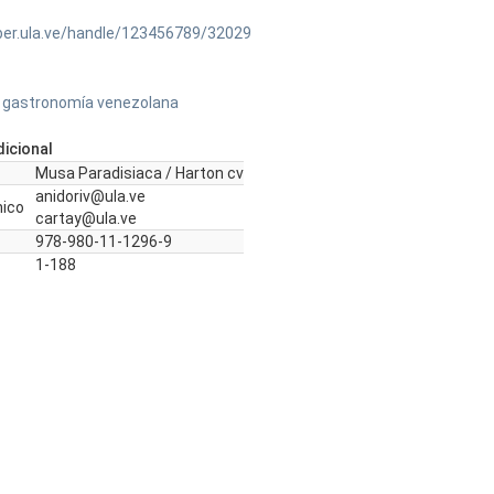
ber.ula.ve/handle/123456789/32029
la gastronomía venezolana
icional
Musa Paradisiaca / Harton cv
anidoriv@ula.ve
nico
cartay@ula.ve
978-980-11-1296-9
1-188