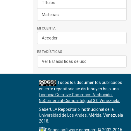
Títulos
Materias
MI CUENTA
Acceder
ESTADÍSTICAS
Ver Estadísticas de uso
Todos los documentos publicados
en este repositorio se distribuyen bajo una
Licencia Creative Commons Atribución-
NoComercial-CompartirIgual 3.0 Venezuela
.
SaberULA Repositorio Institucional de la
Universidad de Los Andes
, Mérida, Venezuela
2018.
DSpace software
copyright © 2002-2016