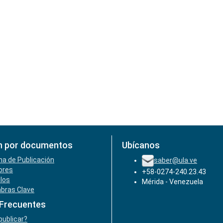
n por documentos
Ubícanos
ha de Publicación
saber@ula.ve
ores
+58-0274-240.23.43
ulos
Mérida - Venezuela
abras Clave
 Frecuentes
ublicar?