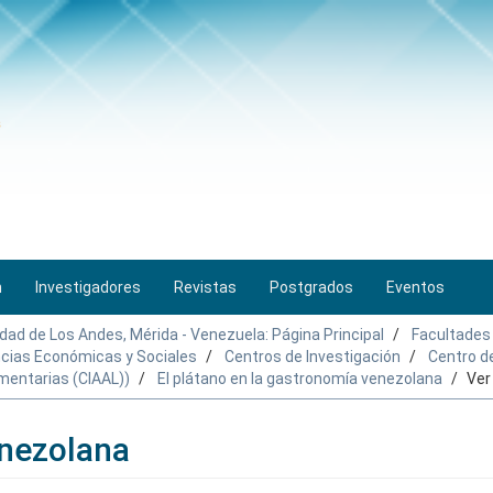
n
Investigadores
Revistas
Postgrados
Eventos
idad de Los Andes, Mérida - Venezuela: Página Principal
Facultades
encias Económicas y Sociales
Centros de Investigación
Centro d
mentarias (CIAAL))
El plátano en la gastronomía venezolana
Ver
enezolana