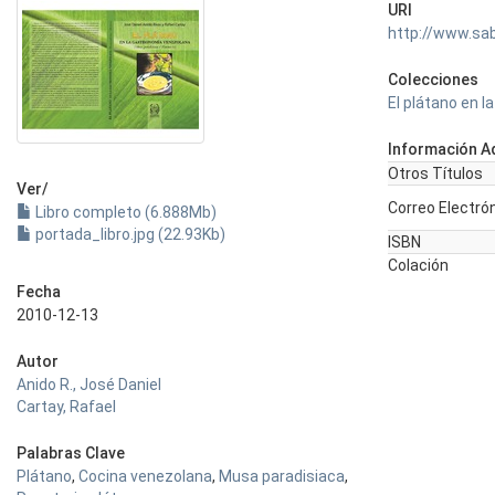
URI
http://www.sa
Colecciones
El plátano en 
Información Ad
Otros Títulos
Ver/
Correo Electró
Libro completo (6.888Mb)
portada_libro.jpg (22.93Kb)
ISBN
Colación
Fecha
2010-12-13
Autor
Anido R., José Daniel
Cartay, Rafael
Palabras Clave
Plátano
,
Cocina venezolana
,
Musa paradisiaca
,