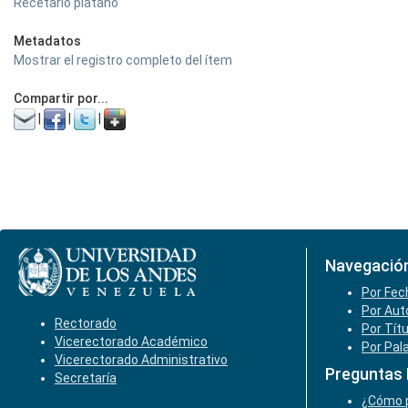
Recetario plátano
Metadatos
Mostrar el registro completo del ítem
Compartir por...
|
|
|
Navegació
Por Fec
Por Aut
Rectorado
Por Tít
Vicerectorado Académico
Por Pal
Vicerectorado Administrativo
Preguntas
Secretaría
¿Cómo p