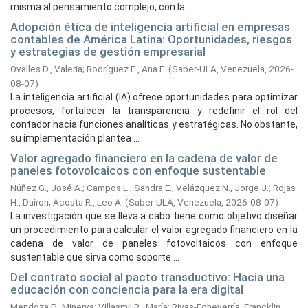
misma al pensamiento complejo, con la ...
Adopción ética de inteligencia artificial en empresas
contables de América Latina: Oportunidades, riesgos
y estrategias de gestión empresarial
Ovalles D., Valeria
;
Rodríguez E., Ana E.
(
Saber-ULA, Venezuela,
2026-
08-07
)
La inteligencia artificial (IA) ofrece oportunidades para optimizar
procesos, fortalecer la transparencia y redefinir el rol del
contador hacia funciones analíticas y estratégicas. No obstante,
su implementación plantea ...
Valor agregado financiero en la cadena de valor de
paneles fotovolcaicos con enfoque sustentable
Núñez G., José A.
;
Campos L., Sandra E.
;
Velázquez N., Jorge J.
;
Rojas
H., Dairon
;
Acosta R., Leo A.
(
Saber-ULA, Venezuela,
2026-08-07
)
La investigación que se lleva a cabo tiene como objetivo diseñar
un procedimiento para calcular el valor agregado financiero en la
cadena de valor de paneles fotovoltaicos con enfoque
sustentable que sirva como soporte ...
Del contrato social al pacto transductivo: Hacia una
educación con conciencia para la era digital
Mendoza P., Minerva
;
Villasmil R., María
;
Rivas-Echeverría, Francklin