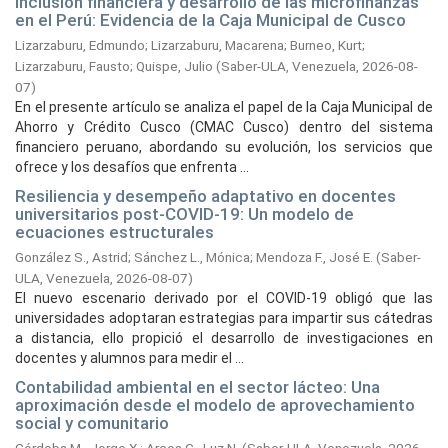
Inclusión financiera y desarrollo de las microfinanzas
en el Perú: Evidencia de la Caja Municipal de Cusco
Lizarzaburu, Edmundo
;
Lizarzaburu, Macarena
;
Burneo, Kurt
;
Lizarzaburu, Fausto
;
Quispe, Julio
(
Saber-ULA, Venezuela,
2026-08-
07
)
En el presente artículo se analiza el papel de la Caja Municipal de
Ahorro y Crédito Cusco (CMAC Cusco) dentro del sistema
financiero peruano, abordando su evolución, los servicios que
ofrece y los desafíos que enfrenta ...
Resiliencia y desempeño adaptativo en docentes
universitarios post-COVID-19: Un modelo de
ecuaciones estructurales
González S., Astrid
;
Sánchez L., Mónica
;
Mendoza F., José E.
(
Saber-
ULA, Venezuela,
2026-08-07
)
El nuevo escenario derivado por el COVID-19 obligó que las
universidades adoptaran estrategias para impartir sus cátedras
a distancia, ello propició el desarrollo de investigaciones en
docentes y alumnos para medir el ...
Contabilidad ambiental en el sector lácteo: Una
aproximación desde el modelo de aprovechamiento
social y comunitario