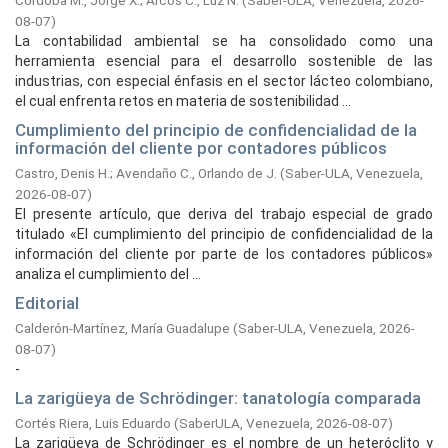
Córdoba M., Jorge X.
;
Arcos C., Luz N.
(
Saber-ULA, Venezuela,
2026-
08-07
)
La contabilidad ambiental se ha consolidado como una
herramienta esencial para el desarrollo sostenible de las
industrias, con especial énfasis en el sector lácteo colombiano,
el cual enfrenta retos en materia de sostenibilidad ...
Cumplimiento del principio de confidencialidad de la
información del cliente por contadores públicos
Castro, Denis H.
;
Avendaño C., Orlando de J.
(
Saber-ULA, Venezuela,
2026-08-07
)
El presente artículo, que deriva del trabajo especial de grado
titulado «El cumplimiento del principio de confidencialidad de la
información del cliente por parte de los contadores públicos»
analiza el cumplimiento del ...
Editorial
Calderón-Martínez, María Guadalupe
(
Saber-ULA, Venezuela,
2026-
08-07
)
-
La zarigüeya de Schrödinger: tanatología comparada
Cortés Riera, Luis Eduardo
(
SaberULA, Venezuela,
2026-08-07
)
La zarigüeya de Schrödinger es el nombre de un heteróclito y