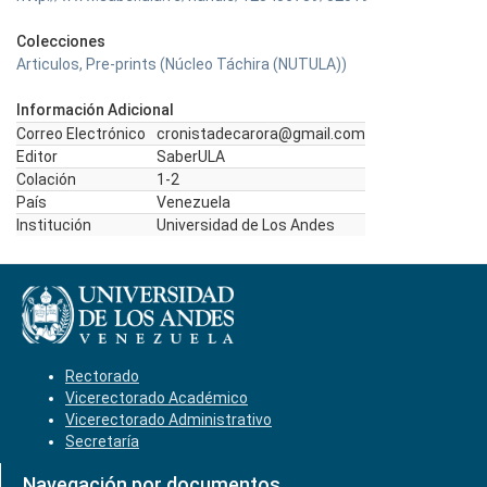
Colecciones
Articulos, Pre-prints (Núcleo Táchira (NUTULA))
Información Adicional
Correo Electrónico
cronistadecarora@gmail.com
Editor
SaberULA
Colación
1-2
País
Venezuela
Institución
Universidad de Los Andes
Rectorado
Vicerectorado Académico
Vicerectorado Administrativo
Secretaría
Navegación por documentos