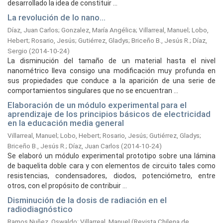
desarrollado la idea de constituir ...
La revolución de lo nano...
Díaz, Juan Carlos
;
Gonzalez, María Angélica
;
Villarreal, Manuel
;
Lobo,
Hebert
;
Rosario, Jesús
;
Gutiérrez, Gladys
;
Briceño B., Jesús R.
;
Díaz,
Sergio
(
2014-10-24
)
La disminución del tamaño de un material hasta el nivel
nanométrico lleva consigo una modificación muy profunda en
sus propiedades que conduce a la aparición de una serie de
comportamientos singulares que no se encuentran ...
Elaboración de un módulo experimental para el
aprendizaje de los principios básicos de electricidad
en la educación media general
Villarreal, Manuel
;
Lobo, Hebert
;
Rosario, Jesús
;
Gutiérrez, Gladys
;
Briceño B., Jesús R.
;
Díaz, Juan Carlos
(
2014-10-24
)
Se elaboró un módulo experimental prototipo sobre una lámina
de baquelita doble cara y con elementos de circuito tales como
resistencias, condensadores, diodos, potenciómetro, entre
otros, con el propósito de contribuir ...
Disminución de la dosis de radiación en el
radiodiagnóstico
Ramos Nuñez, Oswaldo
;
Villarreal, Manuel
(
Revista Chilena de