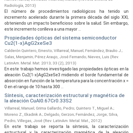
Radiología,
2013
)
El número de procedimientos radiológicos ha tenido un
incremento acelerado durante la primera década del siglo XXI,
obteniendo un impacto beneficioso sobre la salud. Sin embargo,
este incremento conlleva a una mayor ...
Propiedades ópticas del sistema semiconductor
Cu2(1-x)AgG2xeSe3
Calderón Quintero, Ernesto
;
Villarreal, Manuel
;
Fernández, Braulio J.
;
Salas, Menjamin
;
Pérez Araujo, José Fernando
;
Nieves, Luis
(
Rev.
LatinAm. Metal. Mat. 2013; 33 (2),
2013
)
En este trabajo hemos investigado las propiedades ópticas en la
aleación Cu2(1-x)AgG2xeSe3 midiendo el borde fundamental de
absorción en función de la temperatura para la concentración x =
0 en el rango de 10 hasta 300 ...
Síntesis, caracterización estructural y magnética de
la aleación CuAl0.67Cr0.33S2
Villarreal, Manuel
;
Grima Gallardo, Pedro
;
Quintero T., Miguel A.
;
Moreno Z., Ekadink A.
;
Delgado, Gerzon
;
Fernández, Jorge
;
Silva,
Pedro
;
Villegas, José
(
Rev. LatinAm. Metal. Mat.,
2012
)
En este trabajo se reporta la síntesis, la caracterización
estructural y la caracterización magnética de la aleación