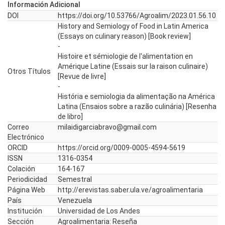
Información Adicional
DOI
https://doi.org/10.53766/Agroalim/2023.01.56.10
History and Semiology of Food in Latin America
(Essays on culinary reason) [Book review]
-
Histoire et sémiologie de l'alimentation en
Amérique Latine (Essais sur la raison culinaire)
Otros Títulos
[Revue de livre]
-
História e semiologia da alimentação na América
Latina (Ensaios sobre a razão culinária) [Resenha
de libro]
Correo
milaidigarciabravo@gmail.com
Electrónico
ORCID
https://orcid.org/0009-0005-4594-5619
ISSN
1316-0354
Colación
164-167
Periodicidad
Semestral
Página Web
http://erevistas.saber.ula.ve/agroalimentaria
País
Venezuela
Institución
Universidad de Los Andes
Sección
Agroalimentaria: Reseña