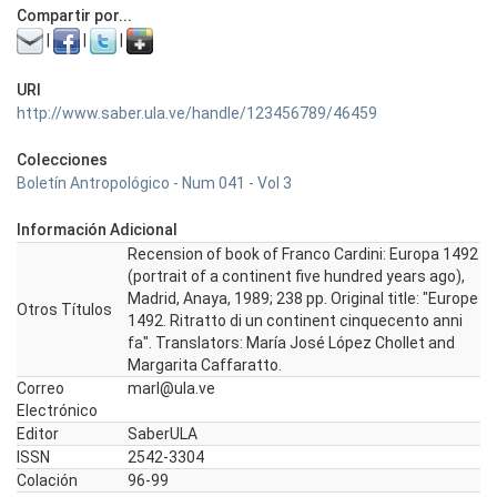
Compartir por...
|
|
|
URI
http://www.saber.ula.ve/handle/123456789/46459
Colecciones
Boletín Antropológico - Num 041 - Vol 3
Información Adicional
Recension of book of Franco Cardini: Europa 1492
(portrait of a continent five hundred years ago),
Madrid, Anaya, 1989; 238 pp. Original title: "Europe
Otros Títulos
1492. Ritratto di un continent cinquecento anni
fa". Translators: María José López Chollet and
Margarita Caffaratto.
Correo
marl@ula.ve
Electrónico
Editor
SaberULA
ISSN
2542-3304
Colación
96-99