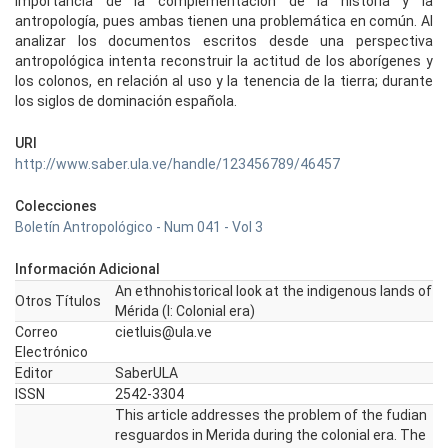
importancia de la complementación de la historia y la
antropología, pues ambas tienen una problemática en común. Al
analizar los documentos escritos desde una perspectiva
antropológica intenta reconstruir la actitud de los aborígenes y
los colonos, en relación al uso y la tenencia de la tierra; durante
los siglos de dominación española.
URI
http://www.saber.ula.ve/handle/123456789/46457
Colecciones
Boletín Antropológico - Num 041 - Vol 3
Información Adicional
An ethnohistorical look at the indigenous lands of
Otros Títulos
Mérida (I: Colonial era)
Correo
cietluis@ula.ve
Electrónico
Editor
SaberULA
ISSN
2542-3304
This article addresses the problem of the fudian
resguardos in Merida during the colonial era. The