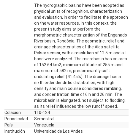
The hydrographic basins have been adopted as
physical units of recognition, characterization
and evaluation, in order to facilitate the approach
on the water resources. In this context, the
present study aims at perform the
morphometric characterization of the Enganado
River basin, Rondônia. The geometric, relief and
drainage characteristics of the Alos satellite,
Palsar sensor, with a resolution of 12.5 m and a L
band were analyzed. The microbasin has an area
of 152.64 km2, minimum altitude of 255 m and
maximum of 582 m, predominantly soft
undulating relief (41.45%). The drainage has a
sixth order dendritic distribution, with high
density and main course considered rambling,
and concentration time of 6 h and 26 min. The
microbasin is elongated, not subject to flooding,
as its relief influences the low runoff speed.
Colación
110-124
Periodicidad
Semestral
País
Venezuela
Institución
Universidad de Los Andes