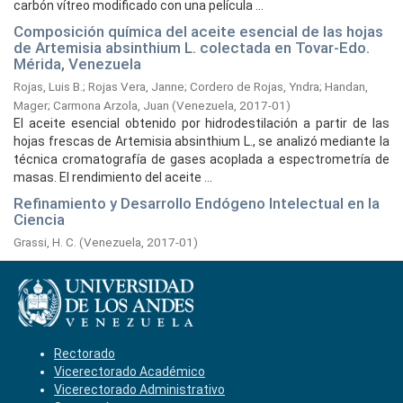
carbón vítreo modificado con una película ...
Composición química del aceite esencial de las hojas
de Artemisia absinthium L. colectada en Tovar-Edo.
Mérida, Venezuela
Rojas, Luis B.
;
Rojas Vera, Janne
;
Cordero de Rojas, Yndra
;
Handan,
Mager
;
Carmona Arzola, Juan
(
Venezuela,
2017-01
)
El aceite esencial obtenido por hidrodestilación a partir de las
hojas frescas de Artemisia absinthium L., se analizó mediante la
técnica cromatografía de gases acoplada a espectrometría de
masas. El rendimiento del aceite ...
Refinamiento y Desarrollo Endógeno Intelectual en la
Ciencia
Grassi, H. C.
(
Venezuela,
2017-01
)
Rectorado
Vicerectorado Académico
Vicerectorado Administrativo