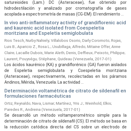
satureioides (Lam.) DC (Asteraceae), fue obtenido por
hidrodestilación y analizado por cromatografía de gases
acoplada a espectrometría de masas (CG-EM). El rendimiento ...
In vivo anti-inflammatory activity of grandiflorenic acid
and kaurenic acid isolated from Coespeletia
moritziana and Espeletia semiglobulata
Rios Tesch, Nurby Nahiely
;
Villalobos Osorio, Darly Coromoto
;
Rojas,
Luis B.
;
Aparicio Z., Rosa L.
;
Usubillaga, Alfredo
;
Mitaine Offer, Anne
Claire
;
Lacaille Dubois, Marie Aleth
;
Denis, Deffieux
;
Peixoto, Philippe
;
Laurent, Pouységu
;
Stéphane, Quideau
(
Venezuela,
2017-01
)
Los ácidos kaurénico (KA) y grandiflorénico (GA) fueron aislados
de Espeletia semiglobulata y Coespeletia moritziana
(Asteraceae), respectivamente, recolectadas en los páramos
Andinos, Mérida, Venezuela. La actividad ...
Determinación voltamétrica de citrato de sildenafil en
formulaciones farmacéuticas
Ortiz, Reynaldo
;
Nava, Lismar
;
Martínez, Yris J.
;
Weinhold, Elkis
;
Paredes R., Andreina
(
Venezuela,
2017-01
)
Se desarrolló un método voltamperométrico simple para la
determinación de citrato de sildenafil (CS). El método se basa en
la reducción catódica directa del CS sobre un electrodo de