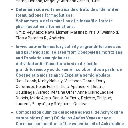
Yndra; Handan, Mager y Carmona Arzola, Juan
Determinación voltamétrica de citrato de sildenafil en
formulaciones farmacéuticas.
Voltammetric determination of sildenafil citrate in
pharmaceuticals formulations.
Ortiz, Reynaldo; Nava, Lismar; Martínez, Yris J.; Weinhold,
Elkis y Paredes R., Andreina
In vivo anti-inflammatory activity of grandiflorenic acid
and kaurenic acid isolated from Coespeletia moritziana
and Espeletia semiglobulata.
Actividad antiinflamatoria in vivo del ácido
grandiflorénico y ácido kaurénico obtenidos a partir de
Coespeletia moritziana y Espeletia semiglobulata.
Rios Tesch, Nurby Nahiely; Villalobos Osorio, Darly
Coromoto; Rojas Fermín, Luis; Aparicio Z., Rosa L.;
Usubillaga, Alfredo; Mitaine Offer, Anne Claire; Lacaille
Dubois, Marie Aleth; Denis, Deffieux; Peixoto, Philippe;
Laurent, Pouységu y Stéphane, Quideau
Composición química del aceite esencial de Achyrocline
satureioides (Lam.) DC de los Andes Venezolanos.
Chemical composition of the essential oil of Achyrocline