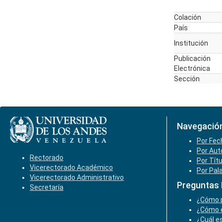
Colación
País
Institución
Publicación
Electrónica
Sección
Navegació
Por Fec
Por Aut
Rectorado
Por Tít
Vicerectorado Académico
Por Pal
Vicerectorado Administrativo
Preguntas
Secretaría
¿Cómo p
¿Cómo e
¿Cuál es