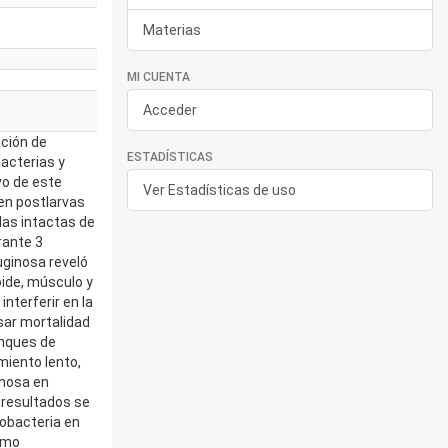
Materias
MI CUENTA
Acceder
ación de
ESTADÍSTICAS
bacterias y
vo de este
Ver Estadísticas de uso
 en postlarvas
las intactas de
rante 3
uginosa reveló
oide, músculo y
interferir en la
sar mortalidad
anques de
miento lento,
inosa en
 resultados se
nobacteria en
omo