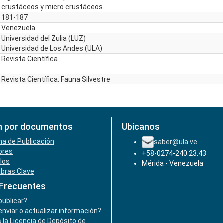
crustáceos y micro crustáceos.
181-187
Venezuela
Universidad del Zulia (LUZ)
Universidad de Los Andes (ULA)
Revista Científica
Revista Científica: Fauna Silvestre
n por documentos
Ubícanos
ha de Publicación
saber@ula.ve
ores
+58-0274-240.23.43
ulos
Mérida - Venezuela
abras Clave
 Frecuentes
ublicar?
nviar o actualizar información?
 la Licencia de Depósito de