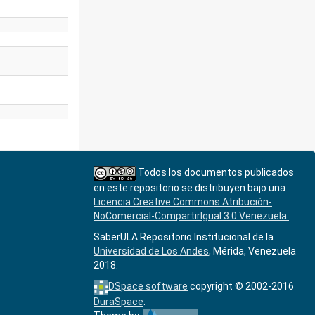
Todos los documentos publicados
en este repositorio se distribuyen bajo una
Licencia Creative Commons Atribución-
NoComercial-CompartirIgual 3.0 Venezuela
.
SaberULA Repositorio Institucional de la
Universidad de Los Andes
, Mérida, Venezuela
2018.
DSpace software
copyright © 2002-2016
DuraSpace
.