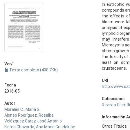
In eutrophic w
compounds are 
the effects of
bloom were tak
analysis of ex
lymphoid organ
may interfere
Microcystis ae
shrimp growth 
the toxicity o
least on som
Ver/
crustaceans.
Texto completo (408.7Kb)
URI
Fecha
http://www.sa
2016-05
Colecciones
Autor
Revista Científi
Morales C., María S.
Alonso Rodríguez, Rosalba
Información Ad
Velázquez Garay, José Antonio
Otros Títulos
Flores Chavarría, Ana María Guadalupe