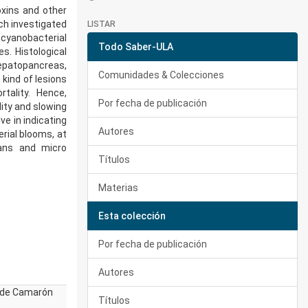
oxins and other
ch investigated
LISTAR
 cyanobacterial
Todo Saber-ULA
s. Histological
hepatopancreas,
Comunidades & Colecciones
kind of lesions
tality. Hence,
Por fecha de publicación
ity and slowing
e in indicating
Autores
rial blooms, at
ans and micro
Títulos
Materias
Esta colección
Por fecha de publicación
Autores
s de Camarón
Títulos