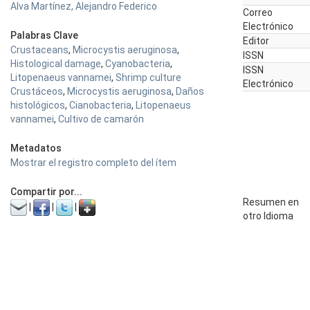
Alva Martínez, Alejandro Federico
Correo
Electrónico
Palabras Clave
Editor
Crustaceans
,
Microcystis aeruginosa
,
ISSN
Histological damage
,
Cyanobacteria
,
ISSN
Litopenaeus vannamei
,
Shrimp culture
Electrónico
Crustáceos
,
Microcystis aeruginosa
,
Daños
histológicos
,
Cianobacteria
,
Litopenaeus
vannamei
,
Cultivo de camarón
Metadatos
Mostrar el registro completo del ítem
Compartir por...
Resumen en
|
|
|
otro Idioma