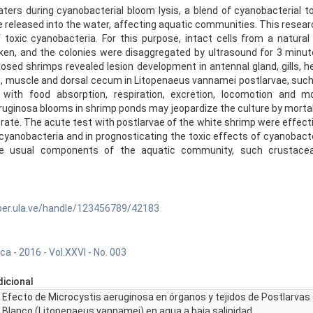
aters during cyanobacterial bloom lysis, a blend of cyanobacterial t
released into the water, affecting aquatic communities. This resear
 toxic cyanobacteria. For this purpose, intact cells from a natural
en, and the colonies were disaggregated by ultrasound for 3 minute
posed shrimps revealed lesion development in antennal gland, gills, 
, muscle and dorsal cecum in Litopenaeus vannamei postlarvae, such 
 with food absorption, respiration, excretion, locomotion and mor
ruginosa blooms in shrimp ponds may jeopardize the culture by mortal
rate. The acute test with postlarvae of the white shrimp were effectiv
f cyanobacteria and in prognosticating the toxic effects of cyanobacte
e usual components of the aquatic community, such crustace
ber.ula.ve/handle/123456789/42183
ca - 2016 - Vol.XXVI - No. 003
icional
Efecto de Microcystis aeruginosa en órganos y tejidos de Postlarva
Blanco (Litopenaeus vannamei) en agua a baja salinidad