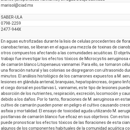
marisol@ciad.mx
SABER-ULA
0798-2259
2477-944X
En aguas eutrofizadas durante la lisis de celulas procedentes de flor
cianobacterias, se liberan en el agua una mezcla de toxinas de ciano
otros compuestos afectando a las comunidades acuáticas. El objeti
trabajo fue investigar los efectos tóxicos de Microcystis aeruginosa
de camarón blanco Litopenaeus vannamei. Para ello, se tomaron célu
una floración natural y las colonias se disgregaron con ultrasonido du
minutos. El análisis histológico de los camarones expuestos a M. aer
lesiones en glándula antenal, branquias, hepatopáncreas, órgano linf
el ciego dorsal en postlarvas L. vannamei, este tipo de lesiones puede 
absorción de los nutrientes, respiración, excreción, locomoción y cau
debido a los daños. Por lo tanto, floraciones de M. aeruginosa en est
cultivo de camarón pueden poner en peligro el cultivo causando creci
asfixia y mortalidad. El ensayo de toxicidad aguda utilizando M. aerug
postlarvas de camarón blanco fue eficaz en sus objetivos. Con estos
puede pronosticar los efectos tóxicos de las floraciones de esta cia
algunos de los componentes habituales de la comunidad acuática c