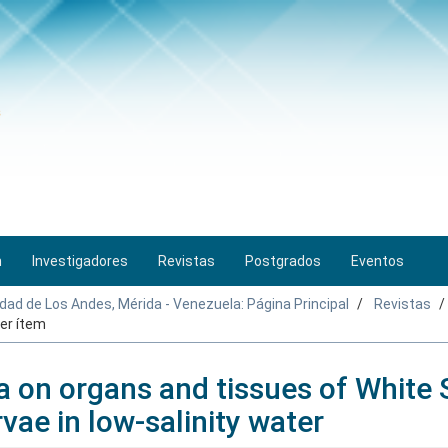
n
Investigadores
Revistas
Postgrados
Eventos
idad de Los Andes, Mérida - Venezuela: Página Principal
Revistas
er ítem
sa on organs and tissues of White
ae in low-salinity water