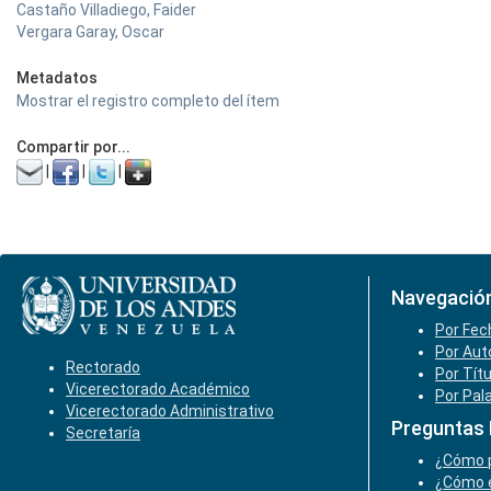
Castaño Villadiego, Faider
Vergara Garay, Oscar
Metadatos
Mostrar el registro completo del ítem
Compartir por...
|
|
|
Navegació
Por Fec
Por Aut
Rectorado
Por Tít
Vicerectorado Académico
Por Pal
Vicerectorado Administrativo
Preguntas
Secretaría
¿Cómo p
¿Cómo e