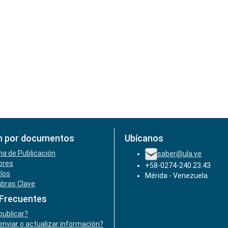
n por documentos
Ubícanos
ha de Publicación
saber@ula.ve
ores
+58-0274-240.23.43
ulos
Mérida - Venezuela
abras Clave
 Frecuentes
ublicar?
nviar o actualizar información?