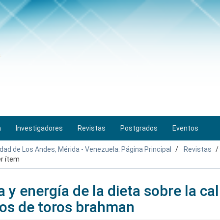
n
Investigadores
Revistas
Postgrados
Eventos
idad de Los Andes, Mérida - Venezuela: Página Principal
Revistas
r ítem
a y energía de la dieta sobre la ca
icos de toros brahman