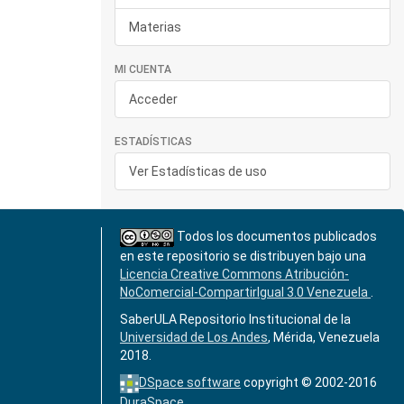
Materias
MI CUENTA
Acceder
ESTADÍSTICAS
Ver Estadísticas de uso
Todos los documentos publicados
en este repositorio se distribuyen bajo una
Licencia Creative Commons Atribución-
NoComercial-CompartirIgual 3.0 Venezuela
.
SaberULA Repositorio Institucional de la
Universidad de Los Andes
, Mérida, Venezuela
2018.
DSpace software
copyright © 2002-2016
DuraSpace
.