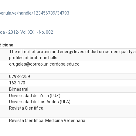
ber.ula.ve/handle/123456789/34793
ca - 2012- Vol. XXII - No. 002
icional
The effect of protein and energy leves of diet on semen quality 
profiles of brahman bulls
crugeles@correo.unicordoba.edu.co
0798-2259
163-170
Bimestral
Universidad del Zulia (LUZ)
Universidad de Los Andes (ULA)
Revista Científica
Revista Científica: Medicina Veterinaria