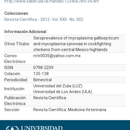
http://www.saber.ula.ve/handle/123456789/34789
Colecciones
Revista Científica - 2012- Vol. XXII - No. 002
Información Adicional
Seroprevalence of mycoplasma gallisepticum
Otros Títulos
and mycoplasma synoviae in cockfighting
chickens from central Mexico highlands
Correo
mtr0035@yahoo.com.mx
Electrónico
ISSN
0798-2259
Colación
135-138
Periodicidad
Bimestral
Universidad del Zulia (LUZ)
Institución
Universidad de Los Andes (ULA)
Publicación
Revista Científica
Electrónica
Sección
Revista Científica: Medicina Veterinaria