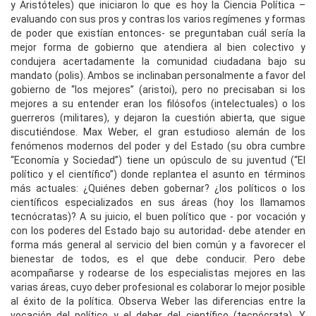
y Aristóteles) que iniciaron lo que es hoy la Ciencia Política –
evaluando con sus pros y contras los varios regímenes y formas
de poder que existían entonces- se preguntaban cuál sería la
mejor forma de gobierno que atendiera al bien colectivo y
condujera acertadamente la comunidad ciudadana bajo su
mandato (polis). Ambos se inclinaban personalmente a favor del
gobierno de “los mejores” (aristoi), pero no precisaban si los
mejores a su entender eran los filósofos (intelectuales) o los
guerreros (militares), y dejaron la cuestión abierta, que sigue
discutiéndose. Max Weber, el gran estudioso alemán de los
fenómenos modernos del poder y del Estado (su obra cumbre
“Economía y Sociedad”) tiene un opúsculo de su juventud (“El
político y el científico”) donde replantea el asunto en términos
más actuales: ¿Quiénes deben gobernar? ¿los políticos o los
científicos especializados en sus áreas (hoy los llamamos
tecnócratas)? A su juicio, el buen político que - por vocación y
con los poderes del Estado bajo su autoridad- debe atender en
forma más general al servicio del bien común y a favorecer el
bienestar de todos, es el que debe conducir. Pero debe
acompañarse y rodearse de los especialistas mejores en las
varias áreas, cuyo deber profesional es colaborar lo mejor posible
al éxito de la política. Observa Weber las diferencias entre la
vocación del político y el deber del científico (tecnócrata). Y