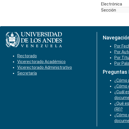
Electrónica
Sección
Navegació
Por Fec
Por Aut
Rectorado
Por Tít
Vicerectorado Académico
Por Pal
Vicerectorado Administrativo
Preguntas
Secretaría
¿Cómo p
¿Cómo e
¿Cuál es
docume
¿Qué es
(RI)?
¿Cómo o
docume