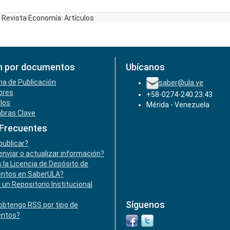
Revista Economía: Artículos
n por documentos
Ubícanos
ha de Publicación
saber@ula.ve
ores
+58-0274-240.23.43
ulos
Mérida - Venezuela
abras Clave
 Frecuentes
ublicar?
nviar o actualizar información?
 la Licencia de Depósito de
ntos en SaberULA?
 un Repositorio Institucional
Síguenos
btengo RSS por tipo de
ntos?