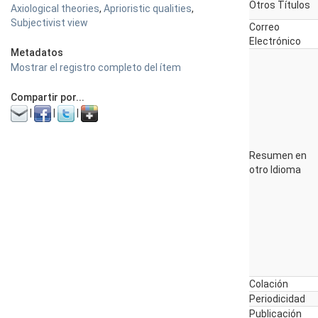
Otros Títulos
Axiological theories
,
Aprioristic qualities
,
Subjectivist view
Correo
Electrónico
Metadatos
Mostrar el registro completo del ítem
Compartir por...
|
|
|
Resumen en
otro Idioma
Colación
Periodicidad
Publicación