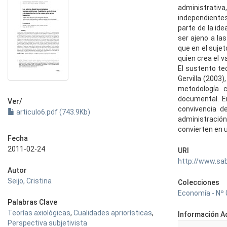
administrativa
independientes
parte de la ide
ser ajeno a las
que en el suje
quien crea el v
El sustento te
Gervilla (2003)
metodología c
documental. E
Ver/
convivencia d
articulo6.pdf (743.9Kb)
administració
convierten en 
Fecha
2011-02-24
URI
http://www.sa
Autor
Seijo, Cristina
Colecciones
Economía - Nº
Palabras Clave
Teorías axiológicas
,
Cualidades apriorísticas
,
Información Ad
Perspectiva subjetivista