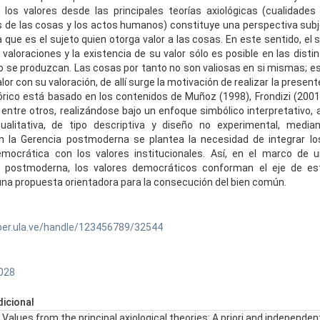
, los valores desde las principales teorías axiológicas (cualidades 
 de las cosas y los actos humanos) constituye una perspectiva subjet
a que es el sujeto quien otorga valor a las cosas. En este sentido, el
 valoraciones y la existencia de su valor sólo es posible en las dist
to se produzcan. Las cosas por tanto no son valiosas en si mismas; e
alor con su valoración, de allí surge la motivación de realizar la present
órico está basado en los contenidos de Muñoz (1998), Frondizi (2001)
, entre otros, realizándose bajo un enfoque simbólico interpretativo,
ualitativa, de tipo descriptiva y diseño no experimental, median
n la Gerencia postmoderna se plantea la necesidad de integrar los
emocrática con los valores institucionales. Así, en el marco de u
n postmoderna, los valores democráticos conforman el eje de es
una propuesta orientadora para la consecución del bien común.
ber.ula.ve/handle/123456789/32544
 028
icional
Values from the principal axiological theories: A priori and independent