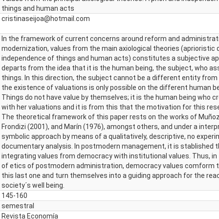
things and human acts
cristinaseijoa@hotmail.com
In the framework of current concerns around reform and administrat
modernization, values from the main axiological theories (aprioristic 
independence of things and human acts) constitutes a subjective a
departs from the idea that it is the human being, the subject, who as
things. In this direction, the subject cannot be a different entity fro
the existence of valuations is only possible on the different human b
Things do not have value by themselves; it is the human being who c
with her valuations and it is from this that the motivation for this res
The theoretical framework of this paper rests on the works of Muñoz
Frondizi (2001), and Marín (1976), amongst others, and under a interp
symbolic approach by means of a qualitatively, descriptive, no experi
documentary analysis. In postmodern management, it is stablished t
integrating values from democracy with institutional values. Thus, i
of etics of postmodern administration, democracy values comform t
this last one and turn themselves into a guiding approach for the rea
society´s well being.
145-160
semestral
Revista Economía