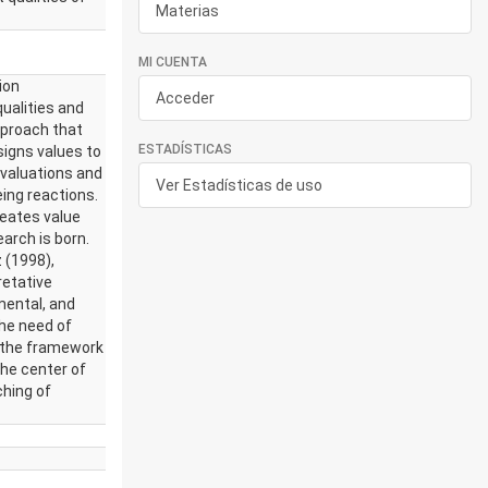
Materias
MI CUENTA
ion
Acceder
qualities and
pproach that
ESTADÍSTICAS
signs values to
m valuations and
Ver Estadísticas de uso
eing reactions.
reates value
earch is born.
 (1998),
retative
mental, and
he need of
n the framework
he center of
ching of