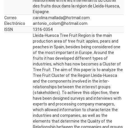
relationnelle entre les intervenants du cluster
des fruits doux dans la région de Lleida-Huesca,
Espagne
Correo
carolina.mallada@hotmail.com
Electrónico
antonio_colom@hotmail.com
ISSN
1316-0354
Lleida-Huesca Tree Fruit Region is the main
production area of tree fruit: apples, pears and
peaches in Spain, besides being considered one
of the most important in Europe. Around the
fruits it has developed different types of
industries, which has now becomes a Cluster of
Tree Fruit. The aim of this paper is to analyze the
Tree Fruit Cluster of the Region Lleida-Huesca
and the components involved in the inter-
relationships between the interest groups
(stakeholders). To achieve this objective, there
have been designed surveys and interviews with
experts and processing company managers,
which allowed information to characterize the
industries and companies, as well as the
elements that determine the Quality of the
Relationship between the companies and groups.