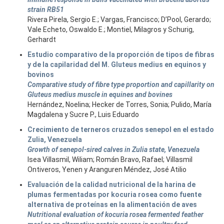
strain RB51
Rivera Pirela, Sergio E.; Vargas, Francisco; D’Pool, Gerardo;
Vale Echeto, Oswaldo E.; Montiel, Milagros y Schurig,
Gerhardt
Estudio comparativo de la proporción de tipos de fibras
y de la capilaridad del M. Gluteus medius en equinos y
bovinos
Comparative study of fibre type proportion and capillarity on
Gluteus medius muscle in equines and bovines
Hernández, Noelina; Hecker de Torres, Sonia; Pulido, María
Magdalena y Sucre P., Luis Eduardo
Crecimiento de terneros cruzados senepol en el estado
Zulia, Venezuela
Growth of senepol-sired calves in Zulia state, Venezuela
Isea Villasmil, Wiliam; Román Bravo, Rafael; Villasmil
Ontiveros, Yenen y Aranguren Méndez, José Atilio
Evaluación de la calidad nutricional de la harina de
plumas fermentadas por kocuria rosea como fuente
alternativa de proteínas en la alimentación de aves
Nutritional evaluation of kocuria rosea fermented feather