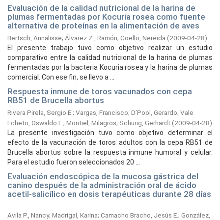
Evaluación de la calidad nutricional de la harina de
plumas fermentadas por Kocuria rosea como fuente
alternativa de proteínas en la alimentación de aves
Bertsch, Annalisse
;
Álvarez Z., Ramón
;
Coello, Nereida
(
2009-04-28
)
El presente trabajo tuvo como objetivo realizar un estudio
comparativo entre la calidad nutricional de la harina de plumas
fermentadas por la bacteria Kocuria rosea y la harina de plumas
comercial. Con ese fin, se llevo a ...
Respuesta inmune de toros vacunados con cepa
RB51 de Brucella abortus
Rivera Pirela, Sergio E.
;
Vargas, Francisco
;
D’Pool, Gerardo
;
Vale
Echeto, Oswaldo E.
;
Montiel, Milagros
;
Schurig, Gerhardt
(
2009-04-28
)
La presente investigación tuvo como objetivo determinar el
efecto de la vacunación de toros adultos con la cepa RB51 de
Brucella abortus sobre la respuesta inmune humoral y celular.
Para el estudio fueron seleccionados 20 ...
Evaluación endoscópica de la mucosa gástrica del
canino después de la administración oral de ácido
acetil-salicílico en dosis terapéuticas durante 28 días
Avila P., Nancy
;
Madrigal, Karina
;
Camacho Bracho, Jesús E.
;
González,