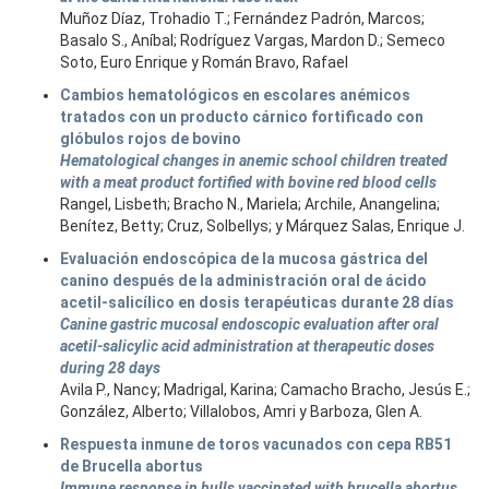
Muñoz Díaz, Trohadio T.; Fernández Padrón, Marcos;
Basalo S., Aníbal; Rodríguez Vargas, Mardon D.; Semeco
Soto, Euro Enrique y Román Bravo, Rafael
Cambios hematológicos en escolares anémicos
tratados con un producto cárnico fortificado con
glóbulos rojos de bovino
Hematological changes in anemic school children treated
with a meat product fortified with bovine red blood cells
Rangel, Lisbeth; Bracho N., Mariela; Archile, Anangelina;
Benítez, Betty; Cruz, Solbellys; y Márquez Salas, Enrique J.
Evaluación endoscópica de la mucosa gástrica del
canino después de la administración oral de ácido
acetil-salicílico en dosis terapéuticas durante 28 días
Canine gastric mucosal endoscopic evaluation after oral
acetil-salicylic acid administration at therapeutic doses
during 28 days
Avila P., Nancy; Madrigal, Karina; Camacho Bracho, Jesús E.;
González, Alberto; Villalobos, Amri y Barboza, Glen A.
Respuesta inmune de toros vacunados con cepa RB51
de Brucella abortus
Immune response in bulls vaccinated with brucella abortus