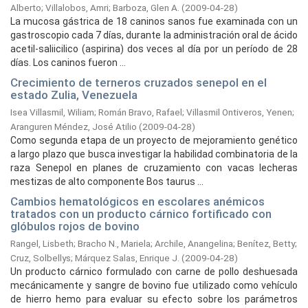
Alberto
;
Villalobos, Amri
;
Barboza, Glen A.
(
2009-04-28
)
La mucosa gástrica de 18 caninos sanos fue examinada con un
gastroscopio cada 7 días, durante la administración oral de ácido
acetil-saliicilico (aspirina) dos veces al día por un período de 28
días. Los caninos fueron ...
Crecimiento de terneros cruzados senepol en el
estado Zulia, Venezuela
Isea Villasmil, Wiliam
;
Román Bravo, Rafael
;
Villasmil Ontiveros, Yenen
;
Aranguren Méndez, José Atilio
(
2009-04-28
)
Como segunda etapa de un proyecto de mejoramiento genético
a largo plazo que busca investigar la habilidad combinatoria de la
raza Senepol en planes de cruzamiento con vacas lecheras
mestizas de alto componente Bos taurus ...
Cambios hematológicos en escolares anémicos
tratados con un producto cárnico fortificado con
glóbulos rojos de bovino
Rangel, Lisbeth
;
Bracho N., Mariela
;
Archile, Anangelina
;
Benítez, Betty
;
Cruz, Solbellys
;
Márquez Salas, Enrique J.
(
2009-04-28
)
Un producto cárnico formulado con carne de pollo deshuesada
mecánicamente y sangre de bovino fue utilizado como vehículo
de hierro hemo para evaluar su efecto sobre los parámetros