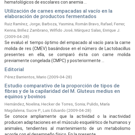
hematológicos de escolares con anemia ...
Utilización de carnes empacadas al vacío en la
elaboración de productos fermentados
Ruiz Ramírez, Jorge
;
Barboza, Yasmina
;
Román Bravo, Rafael
;
Ferrer,
Kenna
;
Briñez Zambrano, Wilfido José
;
Márquez Salas, Enrique J.
(
2009-04-28
)
Se evaluó el tiempo óptimo del empacado al vacío para la carne
molida de res (CMEV) basándose en el número de Lactobacillus
presentes en ella, se comparó ésta con carne molida
previamente congelada (CMPC) y posteriormente ...
Editorial
Pérez Barrientos, Mario
(
2009-04-28
)
Estudio comparativo de la proporción de tipos de
fibras y de la capilaridad del M. Gluteus medius en
equinos y bovinos
Hernández, Noelina
;
Hecker de Torres, Sonia
;
Pulido, María
Magdalena
;
Sucre P., Luis Eduardo
(
2009-04-28
)
Se conoce ampliamente que la actividad o la inactividad
producen adaptaciones en el músculo esquelético de humanos y
animales, tendientes al mantenimiento de un metabolismo
acorde con el desempeño físico. En la presente ...