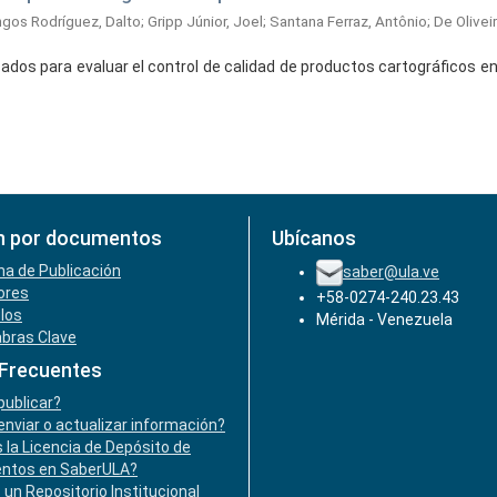
gos Rodríguez, Dalto
;
Gripp Júnior, Joel
;
Santana Ferraz, Antônio
;
De Olivei
cados para evaluar el control de calidad de productos cartográficos e
n por documentos
Ubícanos
ha de Publicación
saber@ula.ve
ores
+58-0274-240.23.43
ulos
Mérida - Venezuela
abras Clave
 Frecuentes
ublicar?
nviar o actualizar información?
 la Licencia de Depósito de
ntos en SaberULA?
 un Repositorio Institucional