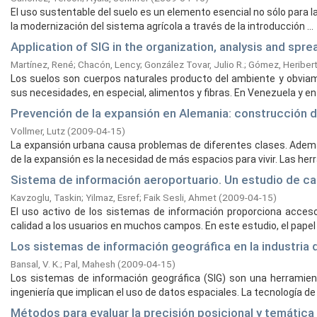
El uso sustentable del suelo es un elemento esencial no sólo para la
la modernización del sistema agrícola a través de la introducción ...
Application of SIG in the organization, analysis and spr
Martínez, René
;
Chacón, Lency
;
González Tovar, Julio R.
;
Gómez, Heriber
Los suelos son cuerpos naturales producto del ambiente y obviam
sus necesidades, en especial, alimentos y fibras. En Venezuela y en e
Prevención de la expansión en Alemania: construcción de
Vollmer, Lutz
(
2009-04-15
)
La expansión urbana causa problemas de diferentes clases. Adem
de la expansión es la necesidad de más espacios para vivir. Las herr
Sistema de información aeroportuario. Un estudio de c
Kavzoglu, Taskin
;
Yilmaz, Esref
;
Faik Sesli, Ahmet
(
2009-04-15
)
El uso activo de los sistemas de información proporciona acceso
calidad a los usuarios en muchos campos. En este estudio, el papel d
Los sistemas de información geográfica en la industria 
Bansal, V. K.
;
Pal, Mahesh
(
2009-04-15
)
Los sistemas de información geográfica (SIG) son una herramien
ingeniería que implican el uso de datos espaciales. La tecnología de l
Métodos para evaluar la precisión posicional y temáti