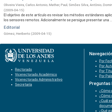
Oliveira Vieira, Carlos Antonio
;
Mather, Paul
;
Simões Silva, Antônio
;
Domin
(
2009-04-15
)
El objetivo de este artículo es revisar los métodos estándares apli
los sensores remotos. Adicionalmente se persigue presentar una ...
Editorial
Gómez, Heriberto
(
2009-04-15
)
Navegació
Por Fec
Por Aut
Rectorado
Por Tít
Vicerectorado Académico
Por Pal
Vicerectorado Administrativo
Preguntas
Secretaría
¿Cómo p
¿Cómo e
¿Cuál es
docume
¿Qué es