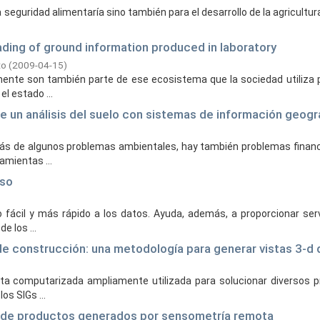
 seguridad alimentaría sino también para el desarrollo de la agricultu
eading of ground information produced in laboratory
to
(
2009-04-15
)
ente son también parte de ese ecosistema que la sociedad utiliza 
l estado ...
 un análisis del suelo con sistemas de información geogr
ás de algunos problemas ambientales, hay también problemas financ
amientas ...
aso
 fácil y más rápido a los datos. Ayuda, además, a proporcionar ser
e los ...
de construcción: una metodología para generar vistas 3-d 
ta computarizada ampliamente utilizada para solucionar diversos p
os SIGs ...
ca de productos generados por sensometría remota