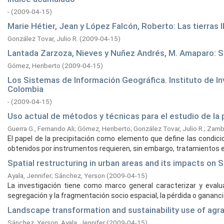
-
(
2009-04-15
)
Marie Hétier, Jean y López Falcón, Roberto: Las tierras 
González Tovar, Julio R.
(
2009-04-15
)
Lantada Zarzoza, Nieves y Nuñez Andrés, M. Amaparo: S
Gómez, Heriberto
(
2009-04-15
)
Los Sistemas de Información Geográfica. Instituto de 
Colombia
-
(
2009-04-15
)
Uso actual de métodos y técnicas para el estudio de la 
Guerra G., Fernando Ali
;
Gómez, Heriberto
;
González Tovar, Julio R.
;
Zambr
El papel de la precipitación como elemento que define las condici
obtenidos por instrumentos requieren, sin embargo, tratamientos es
Spatial restructuring in urban areas and its impacts on S
Ayala, Jennifer
;
Sánchez, Yerson
(
2009-04-15
)
La investigación tiene como marco general caracterizar y eval
segregación y la fragmentación socio espacial, la pérdida o ganancia
Landscape transformation and sustainability use of agr
Sánchez, Yerson
;
Ayala, Jennifer
(
2009-04-15
)