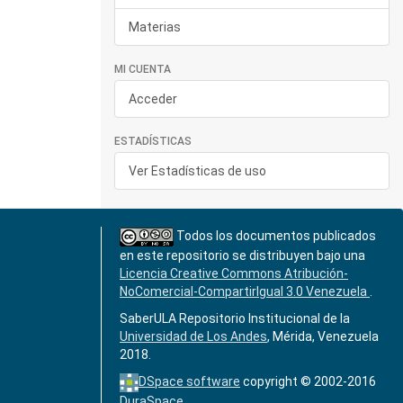
Materias
MI CUENTA
Acceder
ESTADÍSTICAS
Ver Estadísticas de uso
Todos los documentos publicados
en este repositorio se distribuyen bajo una
Licencia Creative Commons Atribución-
NoComercial-CompartirIgual 3.0 Venezuela
.
SaberULA Repositorio Institucional de la
Universidad de Los Andes
, Mérida, Venezuela
2018.
DSpace software
copyright © 2002-2016
DuraSpace
.