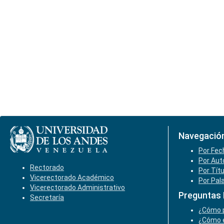
Navegació
Por Fec
Por Aut
Rectorado
Por Tít
Vicerectorado Académico
Por Pal
Vicerectorado Administrativo
Preguntas
Secretaría
¿Cómo p
¿Cómo e