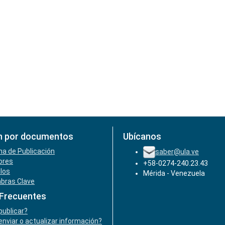
n por documentos
Ubícanos
ha de Publicación
saber@ula.ve
ores
+58-0274-240.23.43
ulos
Mérida - Venezuela
abras Clave
 Frecuentes
ublicar?
nviar o actualizar información?