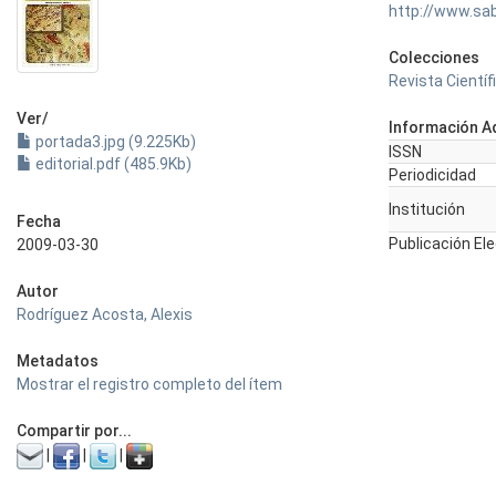
http://www.sa
Colecciones
Revista Científi
Ver/
Información Ad
portada3.jpg (9.225Kb)
ISSN
editorial.pdf (485.9Kb)
Periodicidad
Institución
Fecha
Publicación El
2009-03-30
Autor
Rodríguez Acosta, Alexis
Metadatos
Mostrar el registro completo del ítem
Compartir por...
|
|
|