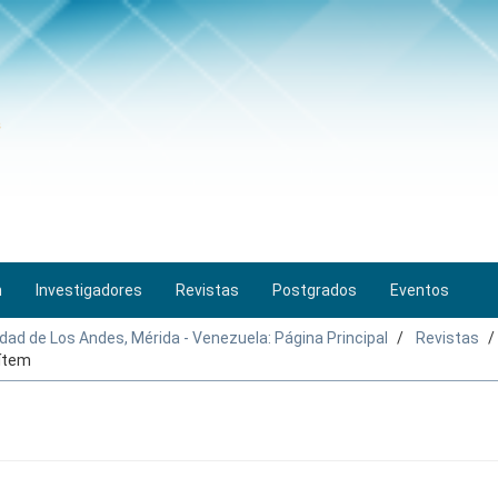
n
Investigadores
Revistas
Postgrados
Eventos
idad de Los Andes, Mérida - Venezuela: Página Principal
Revistas
 ítem