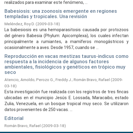
realizados para examinar este fenómeno, ...
Babesiosis: una zoonosis emergente en regiones
templadas y tropicales. Una revisión
Meléndez, Roy D.
(
2009-03-18
)
La babesiosis es una hemoparasitosis causada por protozoos
del género Babesia (Phylum: Apicomplexa), los cuales infectan
principalmente a rumiantes, a mamíferos monogástricos y
ocasionalmente a aves. Desde 1957, cuando se ...
Reproducción en vacas mestizas taurus-indicus como
respuesta a la incidencia de algunos factores
ambientales, fisiológicos y genéticos en trópico muy
seco
Atencio, Arnoldo
;
Perozo G., Freddy J.
;
Román Bravo, Rafael
(
2009-
03-18
)
Esta investigación fue realizada con los registros de tres fincas
ubicadas en el municipio Jesús E. Lossada, Maracaibo, estado
Zulia, Venezuela, en un bosque tropical muy seco. Se utilizaron
datos provenientes de 250 vacas. ...
Editorial
Román Bravo, Rafael
(
2009-03-18
)