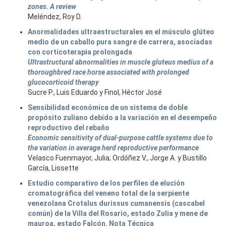
zones. A review
Meléndez, Roy D.
Anormalidades ultraestructurales en el músculo glúteo
medio de un caballo pura sangre de carrera, asociadas
con corticoterapia prolongada
Ultrastructural abnormalities in muscle gluteus medius of a
thoroughbred race horse associated with prolonged
glucocorticoid therapy
Sucre P., Luis Eduardo y Finol, Héctor José
Sensibilidad económica de un sistema de doble
propósito zuliano debido a la variación en el desempeño
reproductivo del rebaño
Economic sensitivity of dual-purpose cattle systems due to
the variation in average herd reproductive performance
Velasco Fuenmayor, Julia; Ordóñez V., Jorge A. y Bustillo
García, Lissette
Estudio comparativo de los perfiles de elución
cromatográfica del veneno total de la serpiente
venezolana Crotalus durissus cumanensis (cascabel
común) de la Villa del Rosario, estado Zulia y mene de
mauroa, estado Falcón. Nota Técnica