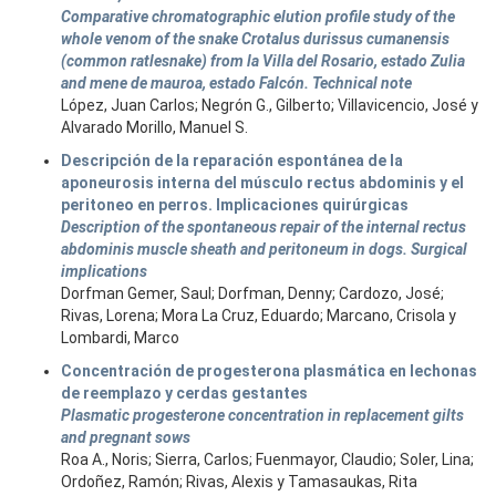
Comparative chromatographic elution profile study of the
whole venom of the snake Crotalus durissus cumanensis
(common ratlesnake) from la Villa del Rosario, estado Zulia
and mene de mauroa, estado Falcón. Technical note
López, Juan Carlos; Negrón G., Gilberto; Villavicencio, José y
Alvarado Morillo, Manuel S.
Descripción de la reparación espontánea de la
aponeurosis interna del músculo rectus abdominis y el
peritoneo en perros. Implicaciones quirúrgicas
Description of the spontaneous repair of the internal rectus
abdominis muscle sheath and peritoneum in dogs. Surgical
implications
Dorfman Gemer, Saul; Dorfman, Denny; Cardozo, José;
Rivas, Lorena; Mora La Cruz, Eduardo; Marcano, Crisola y
Lombardi, Marco
Concentración de progesterona plasmática en lechonas
de reemplazo y cerdas gestantes
Plasmatic progesterone concentration in replacement gilts
and pregnant sows
Roa A., Noris; Sierra, Carlos; Fuenmayor, Claudio; Soler, Lina;
Ordoñez, Ramón; Rivas, Alexis y Tamasaukas, Rita