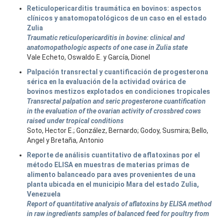
Reticulopericarditis traumática en bovinos: aspectos
clínicos y anatomopatológicos de un caso en el estado
Zulia
Traumatic reticulopericarditis in bovine: clinical and
anatomopathologic aspects of one case in Zulia state
Vale Echeto, Oswaldo E. y García, Dionel
Palpación transrectal y cuantificación de progesterona
sérica en la evaluación de la actividad ovárica de
bovinos mestizos explotados en condiciones tropicales
Transrectal palpation and seric progesterone cuantification
in the evaluation of the ovarian activity of crossbred cows
raised under tropical conditions
Soto, Hector E.; González, Bernardo; Godoy, Susmira; Bello,
Angel y Bretaña, Antonio
Reporte de análisis cuantitativo de aflatoxinas por el
método ELISA en muestras de materias primas de
alimento balanceado para aves provenientes de una
planta ubicada en el municipio Mara del estado Zulia,
Venezuela
Report of quantitative analysis of aflatoxins by ELISA method
in raw ingredients samples of balanced feed for poultry from