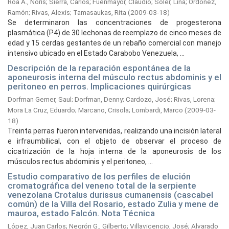
Roa A., Noris
;
Sierra, Carlos
;
Fuenmayor, Claudio
;
Soler, Lina
;
Ordoñez,
Ramón
;
Rivas, Alexis
;
Tamasaukas, Rita
(
2009-03-18
)
Se determinaron las concentraciones de progesterona
plasmática (P4) de 30 lechonas de reemplazo de cinco meses de
edad y 15 cerdas gestantes de un rebaño comercial con manejo
intensivo ubicado en el Estado Carabobo Venezuela, ...
Descripción de la reparación espontánea de la
aponeurosis interna del músculo rectus abdominis y el
peritoneo en perros. Implicaciones quirúrgicas
Dorfman Gemer, Saul
;
Dorfman, Denny
;
Cardozo, José
;
Rivas, Lorena
;
Mora La Cruz, Eduardo
;
Marcano, Crisola
;
Lombardi, Marco
(
2009-03-
18
)
Treinta perras fueron intervenidas, realizando una incisión lateral
e irfraumbilical, con el objeto de observar el proceso de
cicatrización de la hoja interna de la aponeurosis de los
músculos rectus abdominis y el peritoneo, ...
Estudio comparativo de los perfiles de elución
cromatográfica del veneno total de la serpiente
venezolana Crotalus durissus cumanensis (cascabel
común) de la Villa del Rosario, estado Zulia y mene de
mauroa, estado Falcón. Nota Técnica
López, Juan Carlos
;
Negrón G., Gilberto
;
Villavicencio, José
;
Alvarado