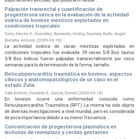
explotaciones avícolas, que pudieran ir desde ...
Palpación transrectal y cuantificación de
progesterona sérica en la evaluación de la actividad
ovárica de bovinos mestizos explotados en
condiciones tropicales
Soto, Hector E.
;
González, Bernardo
;
Godoy, Susmira
;
Bello, Angel
;
Bretaña, Antonio
(
2009-03-18
)
La actividad ovárica de vacas mestizas explotadas en
condiciones tropicales fue evaluada. 39 vacas 5/8 Bos taurus
3/8 Bos índicus fueron palpadas transrectalmente por cinco
semanas para la determinación de la forma, tamaño ...
Reticulopericarditis traumática en bovinos: aspectos
clínicos y anatomopatológicos de un caso en el
estado Zulia
Vale Echeto, Oswaldo E.
;
García, Dionel
(
2009-03-18
)
En bovinos ocurre una enfermedad conocida como
Reticulopericarditis Traumática (RPT). La misma ha sido objeto
de diversas investigaciones a nivel mundial, pero es considerada
de poca importancia debido a su menor frecuencia ...
Concentración de progesterona plasmática en
lechonas de reemplazo y cerdas gestantes