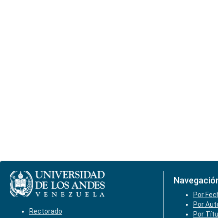
Navegació
Por Fec
Por Aut
Rectorado
Por Tít