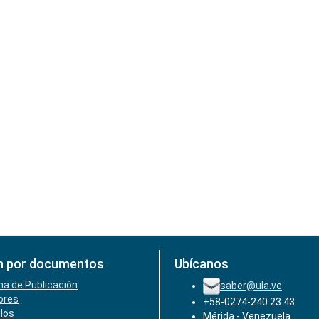
n por documentos
Ubícanos
ha de Publicación
saber@ula.ve
ores
+58-0274-240.23.43
ulos
Mérida - Venezuela