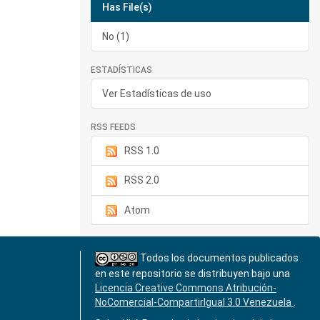
Has File(s)
No (1)
ESTADÍSTICAS
Ver Estadísticas de uso
RSS FEEDS
RSS 1.0
RSS 2.0
Atom
Todos los documentos publicados
en este repositorio se distribuyen bajo una
Licencia Creative Commons Atribución-
NoComercial-CompartirIgual 3.0 Venezuela
.