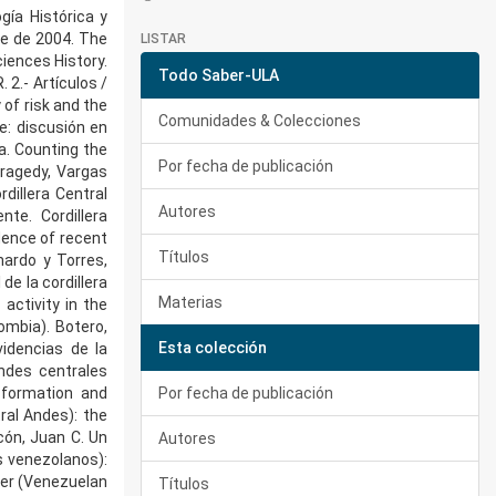
ía Histórica y
re de 2004. The
LISTAR
iences History.
Todo Saber-ULA
. 2.- Artículos /
 of risk and the
Comunidades & Colecciones
e: discusión en
a. Counting the
Por fecha de publicación
tragedy, Vargas
dillera Central
Autores
nte. Cordillera
dence of recent
Títulos
nardo y Torres,
de la cordillera
Materias
activity in the
ombia). Botero,
Esta colección
videncias de la
ndes centrales
 formation and
Por fecha de publicación
ral Andes): the
ncón, Juan C. Un
Autores
s venezolanos):
ver (Venezuelan
Títulos