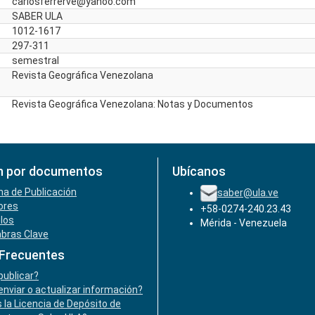
carlosferrerve@yahoo.com
SABER ULA
1012-1617
297-311
semestral
Revista Geográfica Venezolana
Revista Geográfica Venezolana: Notas y Documentos
n por documentos
Ubícanos
ha de Publicación
saber@ula.ve
ores
+58-0274-240.23.43
ulos
Mérida - Venezuela
abras Clave
 Frecuentes
ublicar?
nviar o actualizar información?
 la Licencia de Depósito de