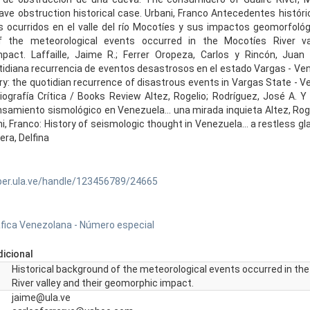
ave obstruction historical case. Urbani, Franco Antecedentes histór
 ocurridos en el valle del río Mocotíes y sus impactos geomorfológi
 the meteorological events occurred in the Mocotíes River va
act. Laffaille, Jaime R.; Ferrer Oropeza, Carlos y Rincón, Juan 
tidiana recurrencia de eventos desastrosos en el estado Vargas - Ven
: the quotidian recurrence of disastrous events in Vargas State - Ve
liografía Crítica / Books Review Altez, Rogelio; Rodríguez, José A. Y
ensamiento sismológico en Venezuela... una mirada inquieta Altez, Roge
i, Franco: History of seismologic thought in Venezuela... a restless 
era, Delfina
ber.ula.ve/handle/123456789/24665
fica Venezolana - Número especial
icional
Historical background of the meteorological events occurred in th
River valley and their geomorphic impact.
jaime@ula.ve