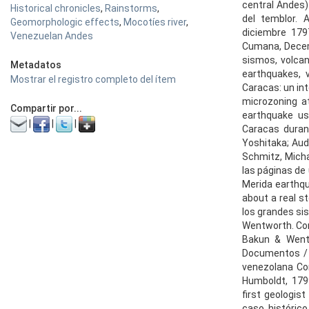
central Andes):
Historical chronicles
,
Rainstorms
,
del temblor. 
Geomorphologic effects
,
Mocotíes river
,
diciembre 179
Venezuelan Andes
Cumana, Decem
sismos, volcan
Metadatos
earthquakes, v
Mostrar el registro completo del ítem
Caracas: un int
microzoning at
Compartir por...
earthquake us
|
|
|
Caracas duran
Yoshitaka; Aude
Schmitz, Micha
las páginas de
Merida earthqu
about a real st
los grandes sis
Wentworth. Cord
Bakun & Wentw
Documentos / 
venezolana Con
Humboldt, 179
first geologis
caso históric