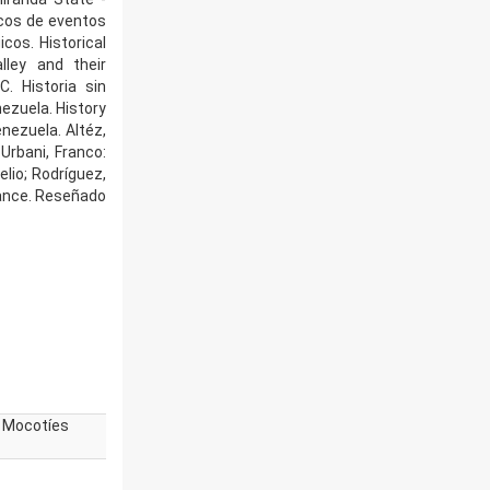
icos de eventos
cos. Historical
lley and their
C. Historia sin
ezuela. History
nezuela. Altéz,
 Urbani, Franco:
lio; Rodríguez,
glance. Reseñado
e Mocotíes