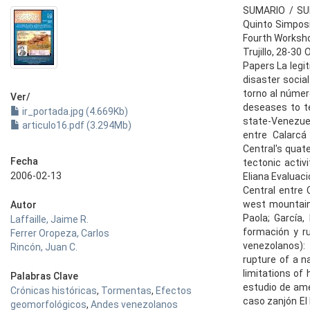
SUMARIO / SUM
Quinto Simposi
Fourth Worksho
Trujillo, 28-30 
Papers La legit
disaster socia
torno al númer
Ver/
deseases to te
ir_portada.jpg (4.669Kb)
state-Venezuel
articulo16.pdf (3.294Mb)
entre Calarcá 
Central's quat
Fecha
tectonic activ
2006-02-13
Eliana Evaluaci
Central entre 
west mountain 
Autor
Paola; García,
Laffaille, Jaime R.
formación y r
Ferrer Oropeza, Carlos
venezolanos):
Rincón, Juan C.
rupture of a n
limitations of 
Palabras Clave
estudio de ame
Crónicas históricas
,
Tormentas
,
Efectos
caso zanjón El
geomorfológicos
,
Andes venezolanos