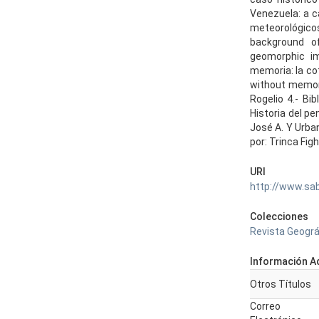
Venezuela: a c
meteorológicos
background of
geomorphic imp
memoria: la co
without memory
Rogelio 4.- Bib
Historia del p
José A. Y Urban
por: Trinca Figh
URI
http://www.sa
Colecciones
Revista Geográ
Información Ad
Otros Títulos
Correo