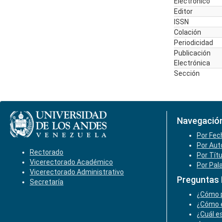
Electrónico
Editor
ISSN
Colación
Periodicidad
Publicación
Electrónica
Sección
Navegació
Por Fec
Por Aut
Rectorado
Por Tít
Vicerectorado Académico
Por Pal
Vicerectorado Administrativo
Preguntas
Secretaría
¿Cómo p
¿Cómo e
¿Cuál es