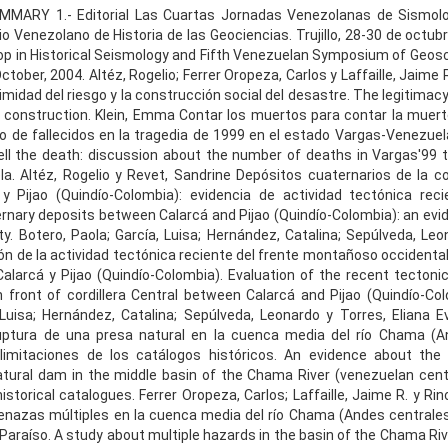
MARY 1.- Editorial Las Cuartas Jornadas Venezolanas de Sismolog
o Venezolano de Historia de las Geociencias. Trujillo, 28-30 de octub
p in Historical Seismology and Fifth Venezuelan Symposium of Geosc
October, 2004. Altéz, Rogelio; Ferrer Oropeza, Carlos y Laffaille, Jaime R
imidad del riesgo y la construcción social del desastre. The legitimacy
l construction. Klein, Emma Contar los muertos para contar la muert
o de fallecidos en la tragedia de 1999 en el estado Vargas-Venezuel
ll the death: discussion about the number of deaths in Vargas'99 
a. Altéz, Rogelio y Revet, Sandrine Depósitos cuaternarios de la cor
y Pijao (Quindío-Colombia): evidencia de actividad tectónica recie
ernary deposits between Calarcá and Pijao (Quindío-Colombia): an evi
ity. Botero, Paola; García, Luisa; Hernández, Catalina; Sepúlveda, Leo
ón de la actividad tectónica reciente del frente montañoso occidental 
Calarcá y Pijao (Quindío-Colombia). Evaluation of the recent tectonic 
front of cordillera Central between Calarcá and Pijao (Quindío-Col
 Luisa; Hernández, Catalina; Sepúlveda, Leonardo y Torres, Eliana E
uptura de una presa natural en la cuenca media del río Chama (A
 limitaciones de los catálogos históricos. An evidence about the
atural dam in the middle basin of the Chama River (venezuelan cent
historical catalogues. Ferrer Oropeza, Carlos; Laffaille, Jaime R. y Ri
nazas múltiples en la cuenca media del río Chama (Andes centrale
 Paraíso. A study about multiple hazards in the basin of the Chama Ri