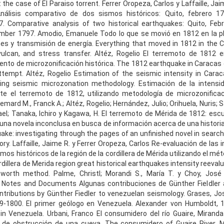
 the case of El Paraiso torrent. Ferrer Oropeza, Carlos y Laffaille, Jai
Análisis comparativo de dos sismos históricos: Quito, febrero 
7. Comparative analysis of two historical earthquakes: Quito, Feb
ber 1797. Amodio, Emanuele Todo lo que se movió en 1812 en la pla
es y transmisión de energía. Everything that moved in 1812 in the C
ulcan, and stress transfer. Altéz, Rogelio El terremoto de 1812 
ento de microzonificación histórica. The 1812 earthquake in Caracas c
tempt. Altéz, Rogelio Estimation of the seismic intensity in Cara
ing seismic microzonation methodology. Estimación de la intensi
te el terremoto de 1812, utilizando metodología de microzonificac
mard M., Franck A.; Altéz, Rogelio; Hernández, Julio; Orihuela, Nuris; S
el; Tanaka, Ichiro y Kagawa, H. El terremoto de Mérida de 1812: esc
 una novela inconclusa en busca de información acerca de una historia
ake: investigating through the pages of an unfinished novel in search
ory. Laffaille, Jaime R. y Ferrer Oropeza, Carlos Re-evaluación de las
mos históricos de la región de la cordillera de Mérida utilizando el m
illera de Merida region great historical earthquakes intensity reeval
orth method. Palme, Christl; Morandi S., María T. y Choy, José 
Notes and Documents Algunas contribuciones de Günther Fieldler a
tributions by Günther Fiedler to venezuelan seismology. Grases, Jo
9-1800. El primer geólogo en Venezuela. Alexander von Humboldt, 
t in Venezuela. Urbani, Franco El consumidero del río Guaire, Mirand
o de obstrucción de una cueva. The consumidero of Guaire River, M