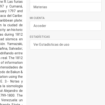
me R. Las furias
1797 y Cumaná,
Materias
ruary 1797 and
ca del Caribe:
MI CUENTA
aribbean plate:
en la ciudad de
Acceder
ity: an historic
cas during 1812
ESTADÍSTICAS
dad sísmica en
ión. Yamazaki,
Ver Estadísticas de uso
afina, Salvador;
udriñando entre
 real. The 1812
 of information
 intensidades de
étodo de Bakun &
uation using the
E. 3.- Notas y
 la sismología
sé Alejandro de
1799-1800. The
a Venezuela: un
iranda State -