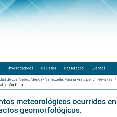
n
Investigadores
Revistas
Postgrados
Eventos
idad de Los Andes, Mérida - Venezuela: Página Principal
Revistas
al
Ver ítem
ntos meteorológicos ocurridos en
pactos geomorfológicos.