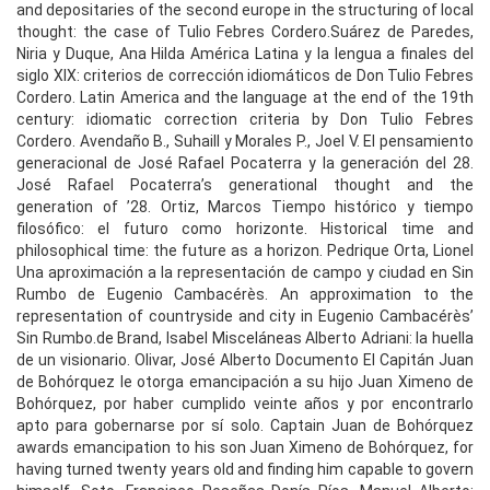
and depositaries of the second europe in the structuring of local
thought: the case of Tulio Febres Cordero.Suárez de Paredes,
Niria y Duque, Ana Hilda América Latina y la lengua a finales del
siglo XIX: criterios de corrección idiomáticos de Don Tulio Febres
Cordero. Latin America and the language at the end of the 19th
century: idiomatic correction criteria by Don Tulio Febres
Cordero. Avendaño B., Suhaill y Morales P., Joel V. El pensamiento
generacional de José Rafael Pocaterra y la generación del 28.
José Rafael Pocaterra’s generational thought and the
generation of ’28. Ortiz, Marcos Tiempo histórico y tiempo
filosófico: el futuro como horizonte. Historical time and
philosophical time: the future as a horizon. Pedrique Orta, Lionel
Una aproximación a la representación de campo y ciudad en Sin
Rumbo de Eugenio Cambacérès. An approximation to the
representation of countryside and city in Eugenio Cambacérès’
Sin Rumbo.de Brand, Isabel Misceláneas Alberto Adriani: la huella
de un visionario. Olivar, José Alberto Documento El Capitán Juan
de Bohórquez le otorga emancipación a su hijo Juan Ximeno de
Bohórquez, por haber cumplido veinte años y por encontrarlo
apto para gobernarse por sí solo. Captain Juan de Bohórquez
awards emancipation to his son Juan Ximeno de Bohórquez, for
having turned twenty years old and finding him capable to govern