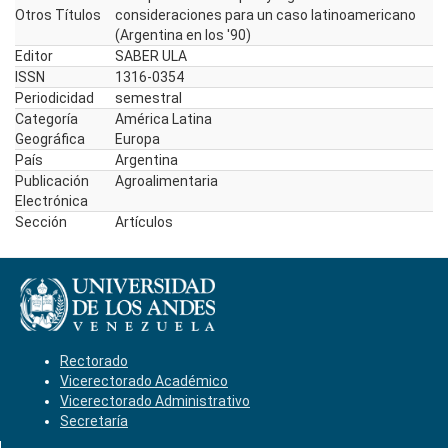
Otros Títulos
consideraciones para un caso latinoamericano
(Argentina en los '90)
Editor
SABER ULA
ISSN
1316-0354
Periodicidad
semestral
Categoría
América Latina
Geográfica
Europa
País
Argentina
Publicación
Agroalimentaria
Electrónica
Sección
Artículos
Rectorado
Vicerectorado Académico
Vicerectorado Administrativo
Secretaría