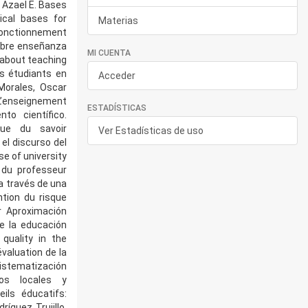
 Azael E. Bases
ical bases for
Materias
onctionnement
sobre enseñanza
MI CUENTA
 about teaching
s étudiants en
Acceder
Morales, Oscar
 L’enseignement
ESTADÍSTICAS
to científico.
que du savoir
Ver Estadísticas de uso
el discurso del
e of university
 du professeur
 a través de una
tion du risque
r Aproximación
e la educación
quality in the
valuation de la
sistematización
tos locales y
ils éducatifs:
íguez Trujillo,