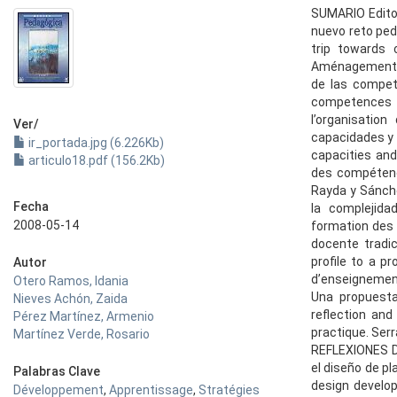
SUMARIO Edito
nuevo reto ped
trip towards
Aménagement de
de las compet
competences a
l’organisatio
Ver/
capacidades y 
ir_portada.jpg (6.226Kb)
capacities an
articulo18.pdf (156.2Kb)
des compétence
Rayda y Sánche
Fecha
la complejida
2008-05-14
formation des 
docente tradic
profile to a p
Autor
d’enseignement
Otero Ramos, Idania
Una propuesta 
Nieves Achón, Zaida
reflection and
Pérez Martínez, Armenio
practique. Ser
Martínez Verde, Rosario
REFLEXIONES De
el diseño de p
Palabras Clave
design develop
Développement
,
Apprentissage
,
Stratégies