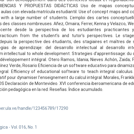
RIENCIAS Y PROPUESTAS DIDÁCTICAS Uso de mapas conceptua
 aulas con elevada matrícula estudiantil. Use of concept maps and c
with a large number of students. L’emploi des cartes conceptuelle
s des classes nombreuses. Añez, Omaira; Ferrer, Kenna y Velazco, We
ocente desde la perspectiva de los estudiantes practicantes 
practicum from the student’s and tutor’s perspectives. Le stag
depuis la perspective des étudiants, des stagiaires et maîtres de 
ias de aprendizaje: del desarrollo intelectual al desarrollo int
om intellectual to whole development. Strategies d’apprentissage: d
u développement intégral. Otero Ramos, Idania; Nieves Achón, Zaida; 
ínez Verde, Rosario Eficiencia de un software educativo para dinamiz
egral. Efficiency of educational software to teach integral calculus.
if pour dynamiser l’enseignement du calcul intégral. Morales, Frankli
 Declaración de Montevideo. XVI conferencia iberoamericana de edu
ión pedagógica en la red. Reseñas. Índice acumulado.
ber.ula.ve/handle/123456789/17290
ca - Vol. 016, No. 1