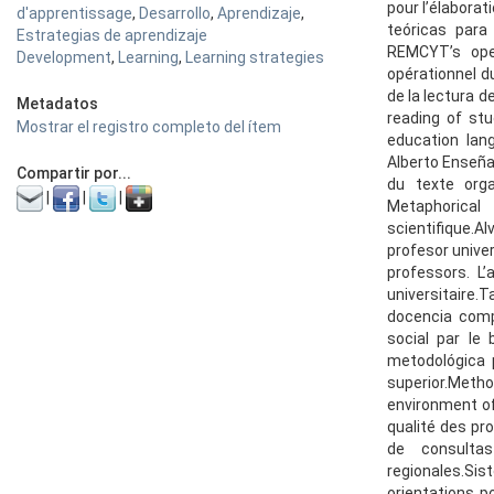
pour l’élabora
d'apprentissage
,
Desarrollo
,
Aprendizaje
,
teóricas para
Estrategias de aprendizaje
REMCYT’s ope
Development
,
Learning
,
Learning strategies
opérationnel d
de la lectura 
Metadatos
reading of st
Mostrar el registro completo del ítem
education lan
Alberto Enseña
Compartir por...
du texte orga
|
|
|
Metaphorical
scientifique.A
profesor unive
professors. L
universitaire.T
docencia comp
social par le
metodológica 
superior.Meth
environment of
qualité des pr
de consultas
regionales.Si
orientations p