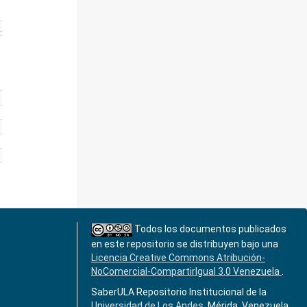
.
Todos los documentos publicados
en este repositorio se distribuyen bajo una
Licencia Creative Commons Atribución-
NoComercial-CompartirIgual 3.0 Venezuela
.
SaberULA Repositorio Institucional de la
Universidad de Los Andes
, Mérida, Venezuela