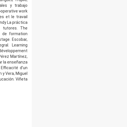
les y trabajo
ooperative work
s et le travail
ndy La práctica
y tutores. The
e de formation
stage. Escobar,
egral. Learning
u développement
Pérez Martínez,
ar la enseñanza
 Efficacité d’un
n y Vera, Miguel
cación. Viñeta