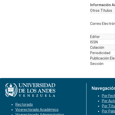
Información Ad
Otros Títulos
Correo Electró
Editor
ISSN
Colación
Periodicidad
Publicación El
Sección
Navegació
Por Fec
Por Aut
Rectorado
Por Tít
Vicerectorado Académico
Por Pal
Vicerectorado Administrativo