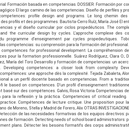
rial. Formación basada en competencias. DOSSIER: Formación por co
agógico El largo camino de las competencias. Diseño de perfiles y pr
 competences: profile design and programs. Le long chemin des
s profils et des programmes. Bautista-Cerro Ruíz, María José El e
encias y el diseño curricular por ciclos propedéuticos. The compl
nd the curricular design by cycles. L’approche complexe des 
n du programme d’enseignement par cycles propedeutiques. Tob
las competencias: su comprensión para la formación del profesional
d competences for professional development. La compréhension de
s pour la formation professionnelle. Suárez Rodríguez, Clara O.; 
z, María del Toro Desarrollo y formación de competencias: un ace
d. Developing competences: a closer look from complexity. De
compétences: une approche dès la complexité. Tejada Zabaleta, Alon
ional a un perfil docente basado en competencias. From a traditio
rofi le based on competences. D’un profil d’enseignement traditionnel
 basé sur des compétences. Galvis, Rosa Victoria Competencias de l
para la reflexión y la práctica. Competencies of critical reading.
 practice. Compétences de lecture critique. Une proposition pour la 
rano de Moreno, Stella y Madrid de Forero, Alix OTRAS INVESTIGACIO
tección de las necesidades formativas de los equipos directivos: p
lanes de formación. Detecting needs of school board administrators: p
ment plans. Détecter les besoins formatifs des corps administrati