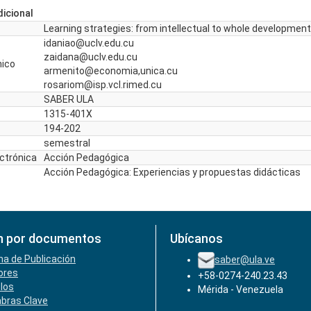
icional
Learning strategies: from intellectual to whole development
idaniao@uclv.edu.cu
zaidana@uclv.edu.cu
nico
armenito@economia,unica.cu
rosariom@isp.vcl.rimed.cu
SABER ULA
1315-401X
194-202
semestral
ectrónica
Acción Pedagógica
Acción Pedagógica: Experiencias y propuestas didácticas
n por documentos
Ubícanos
ha de Publicación
saber@ula.ve
ores
+58-0274-240.23.43
ulos
Mérida - Venezuela
abras Clave