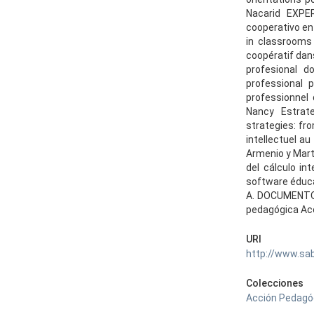
Nacarid EXPE
cooperativo en
in classrooms 
coopératif dan
profesional d
professional 
professionnel 
Nancy Estrateg
strategies: fr
intellectuel a
Armenio y Mart
del cálculo int
software éducat
A. DOCUMENTOS
pedagógica Acc
URI
http://www.sa
Colecciones
Acción Pedagógi