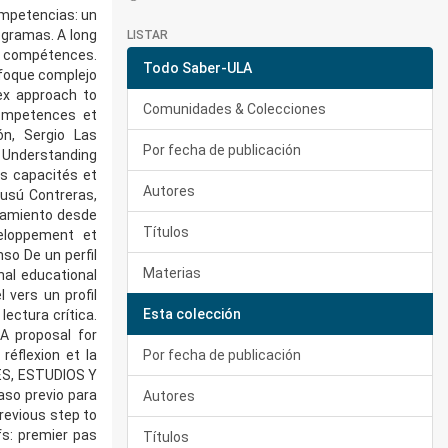
mpetencias: un
ogramas. A long
LISTAR
 compétences.
Todo Saber-ULA
nfoque complejo
ex approach to
Comunidades & Colecciones
competences et
ón, Sergio Las
Por fecha de publicación
. Understanding
s capacités et
Autores
Dusú Contreras,
rcamiento desde
Títulos
veloppement et
so De un perfil
Materias
nal educational
 vers un profil
Esta colección
ectura crítica.
 A proposal for
réflexion et la
Por fecha de publicación
NES, ESTUDIOS Y
aso previo para
Autores
revious step to
fs: premier pas
Títulos