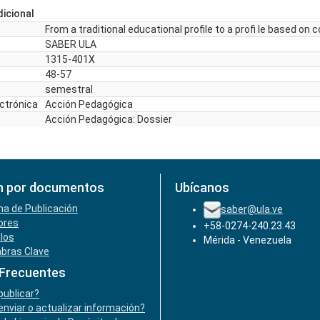
icional
From a traditional educational profile to a profi le based o
SABER ULA
1315-401X
48-57
semestral
ectrónica
Acción Pedagógica
Acción Pedagógica: Dossier
n por documentos
Ubícanos
ha de Publicación
saber@ula.ve
ores
+58-0274-240.23.43
ulos
Mérida - Venezuela
abras Clave
 Frecuentes
ublicar?
nviar o actualizar información?