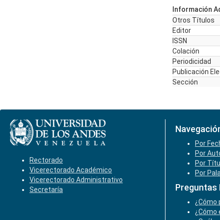
Información Ad
Otros Títulos
Editor
ISSN
Colación
Periodicidad
Publicación El
Sección
Navegació
Por Fec
Por Aut
Rectorado
Por Tít
Vicerectorado Académico
Por Pal
Vicerectorado Administrativo
Preguntas
Secretaría
¿Cómo p
¿Cómo e