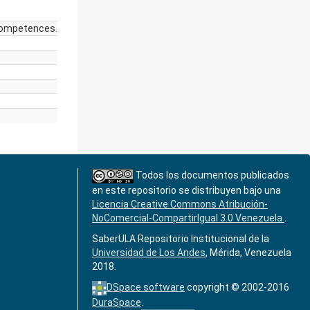
n competences.
Todos los documentos publicados
en este repositorio se distribuyen bajo una
Licencia Creative Commons Atribución-
NoComercial-CompartirIgual 3.0 Venezuela
.
SaberULA Repositorio Institucional de la
Universidad de Los Andes
, Mérida, Venezuela
2018.
DSpace software
copyright © 2002-2016
DuraSpace
.