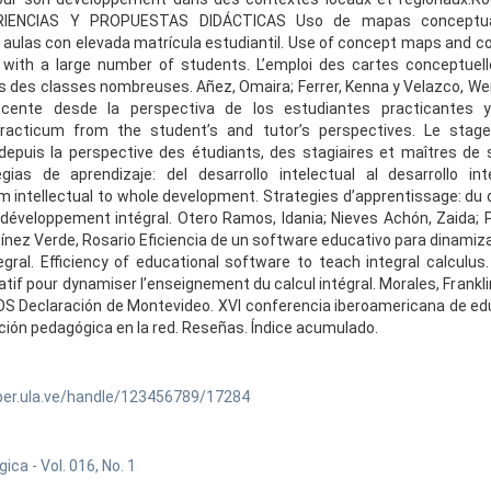
RIENCIAS Y PROPUESTAS DIDÁCTICAS Uso de mapas conceptua
 aulas con elevada matrícula estudiantil. Use of concept maps and c
with a large number of students. L’emploi des cartes conceptuelle
s des classes nombreuses. Añez, Omaira; Ferrer, Kenna y Velazco, We
ocente desde la perspectiva de los estudiantes practicantes 
practicum from the student’s and tutor’s perspectives. Le stag
depuis la perspective des étudiants, des stagiaires et maîtres de 
ias de aprendizaje: del desarrollo intelectual al desarrollo int
om intellectual to whole development. Strategies d’apprentissage: d
u développement intégral. Otero Ramos, Idania; Nieves Achón, Zaida; 
ínez Verde, Rosario Eficiencia de un software educativo para dinamiz
egral. Efficiency of educational software to teach integral calculus.
if pour dynamiser l’enseignement du calcul intégral. Morales, Frankli
 Declaración de Montevideo. XVI conferencia iberoamericana de edu
ión pedagógica en la red. Reseñas. Índice acumulado.
ber.ula.ve/handle/123456789/17284
ca - Vol. 016, No. 1