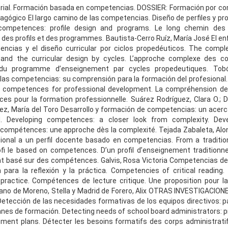
rial. Formación basada en competencias. DOSSIER: Formación por co
agógico El largo camino de las competencias. Diseño de perfiles y pr
 competences: profile design and programs. Le long chemin des
s profils et des programmes. Bautista-Cerro Ruíz, María José El e
encias y el diseño curricular por ciclos propedéuticos. The compl
nd the curricular design by cycles. L’approche complexe des 
n du programme d’enseignement par cycles propedeutiques. Tob
las competencias: su comprensión para la formación del profesional
d competences for professional development. La compréhension de
s pour la formation professionnelle. Suárez Rodríguez, Clara O.; 
z, María del Toro Desarrollo y formación de competencias: un ace
d. Developing competences: a closer look from complexity. De
compétences: une approche dès la complexité. Tejada Zabaleta, Alon
ional a un perfil docente basado en competencias. From a traditio
rofi le based on competences. D’un profil d’enseignement traditionnel
 basé sur des compétences. Galvis, Rosa Victoria Competencias de l
para la reflexión y la práctica. Competencies of critical reading.
 practice. Compétences de lecture critique. Une proposition pour la 
rano de Moreno, Stella y Madrid de Forero, Alix OTRAS INVESTIGACIO
tección de las necesidades formativas de los equipos directivos: p
lanes de formación. Detecting needs of school board administrators: p
ment plans. Détecter les besoins formatifs des corps administrati