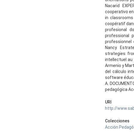
Nacarid EXPE
cooperativo en
in classrooms 
coopératif dan
profesional d
professional 
professionnel 
Nancy Estrateg
strategies: fr
intellectuel a
Armenio y Mart
del cálculo int
software éducat
A. DOCUMENTOS
pedagógica Acc
URI
http://www.sa
Colecciones
Acción Pedagógi