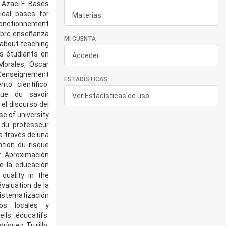
 Azael E. Bases
ical bases for
Materias
onctionnement
sobre enseñanza
MI CUENTA
 about teaching
s étudiants en
Acceder
Morales, Oscar
 L’enseignement
ESTADÍSTICAS
to científico.
que du savoir
Ver Estadísticas de uso
el discurso del
e of university
 du professeur
 a través de una
tion du risque
r Aproximación
e la educación
quality in the
valuation de la
sistematización
tos locales y
ils éducatifs:
íguez Trujillo,