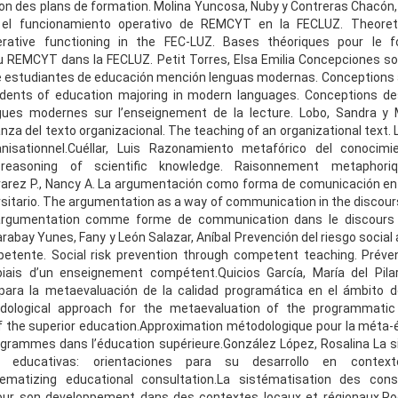
tion des plans de formation. Molina Yuncosa, Nuby y Contreras Chacón,
 el funcionamiento operativo de REMCYT en la FECLUZ. Theoret
rative functioning in the FEC-LUZ. Bases théoriques pour le f
u REMCYT dans la FECLUZ. Petit Torres, Elsa Emilia Concepciones 
de estudiantes de educación mención lenguas modernas. Conceptions
udents of education majoring in modern languages. Conceptions de
gues modernes sur l’enseignement de la lecture. Lobo, Sandra y 
nza del texto organizacional. The teaching of an organizational text.
nisationnel.Cuéllar, Luis Razonamiento metafórico del conocimien
 reasoning of scientific knowledge. Raisonnement metaphori
lvarez P., Nancy A. La argumentación como forma de comunicación en 
rsitario. The argumentation as a way of communication in the discours
’argumentation comme forme de communication dans le discours
arabay Yunes, Fany y León Salazar, Aníbal Prevención del riesgo social
etente. Social risk prevention through competent teaching. Préven
 biais d’un enseignement compétent.Quicios García, María del Pila
para la metaevaluación de la calidad programática en el ámbito d
odological approach for the metaevaluation of the programmatic 
 the superior education.Approximation métodologique pour la méta-é
ogrammes dans l’éducation supérieure.González López, Rosalina La 
 educativas: orientaciones para su desarrollo en contex
stematizing educational consultation.La sistématisation des conse
our son developpement dans des contextes locaux et régionaux.Rodr