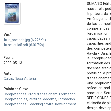
SUMARIO Edito
nuevo reto ped
trip towards
Aménagement de
de las compet
competences a
l’organisatio
Ver/
capacidades y 
ir_portada.jpg (6.226Kb)
capacities an
articulo5.pdf (640.7Kb)
des compétence
Rayda y Sánche
Fecha
la complejida
2008-05-13
formation des 
docente tradic
profile to a p
Autor
d’enseignement
Galvis, Rosa Victoria
Una propuesta 
reflection and
Palabras Clave
practique. Ser
Compétences
,
Profil d’enseignant
,
Formation
,
REFLEXIONES De
Competencias
,
Perfil del docente
,
Formación
el diseño de p
Competences
,
Teaching profile
,
Development
design develop