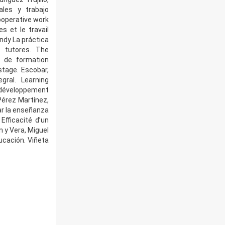
les y trabajo
ooperative work
s et le travail
ndy La práctica
y tutores. The
e de formation
stage. Escobar,
egral. Learning
u développement
Pérez Martínez,
ar la enseñanza
 Efficacité d’un
n y Vera, Miguel
cación. Viñeta