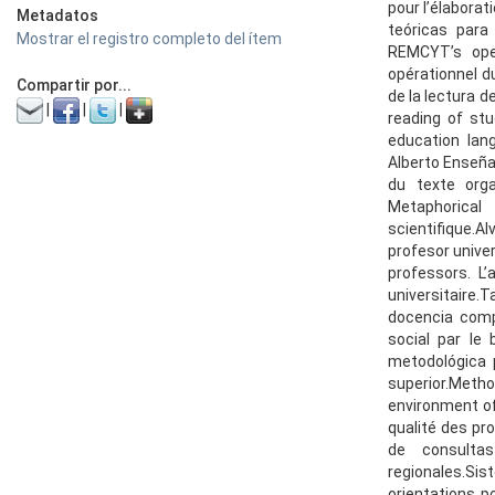
pour l’élabora
Metadatos
teóricas para
Mostrar el registro completo del ítem
REMCYT’s ope
opérationnel d
Compartir por...
de la lectura 
|
|
|
reading of st
education lan
Alberto Enseña
du texte orga
Metaphorical
scientifique.A
profesor unive
professors. L
universitaire.T
docencia comp
social par le
metodológica 
superior.Meth
environment of
qualité des pr
de consultas
regionales.Si
orientations p