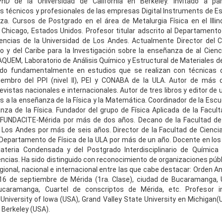
PhD de la Universidad de California en Berkeley. Invitado a par
 técnicos y profesionales de las empresas Digital Instruments de E
za. Cursos de Postgrado en el área de Metalurgia Física en el Illino
Chicago, Estados Unidos. Profesor titular adscrito al Departamento 
encias de la Universidad de Los Andes. Actualmente Director del 
o y del Caribe para la Investigación sobre la enseñanza de al Cienc
AQUEM, Laboratorio de Análisis Químico y Estructural de Materiales de
ado fundamentalmente en estudios que se realizan con técnicas 
iembro del PPI (nivel II), PEI y CONABA de la ULA. Autor de más 
revistas nacionales e internacionales. Autor de tres libros y editor de
os a la enseñanza de la Física y la Matemática. Coordinador de la Esc
nza de la Física. Fundador del grupo de Física Aplicada de la Facult
 FUNDACITE-Mérida por más de dos años. Decano de la Facultad de 
 Los Andes por más de seis años. Director de la Facultad de Cienci
 Departamento de Física de la ULA por más de un año. Docente en lo
Materia Condensada y del Postgrado Interdisciplinario de Química 
encias. Ha sido distinguido con reconocimiento de organizaciones públ
egional, nacional e internacional entre las que cabe destacar: Orden An
16 de septiembre de Mérida (1ra. Clase), ciudad de Bucaramanga, 
ucaramanga, Cuartel de conscriptos de Mérida, etc. Profesor i
 University of Iowa (USA), Grand Valley State University en Michigan(U
n Berkeley (USA).