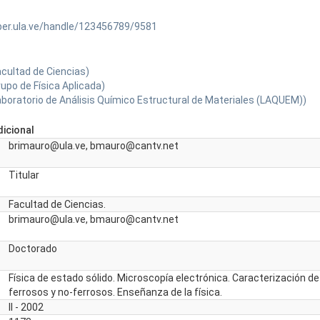
ber.ula.ve/handle/123456789/9581
acultad de Ciencias)
upo de Física Aplicada)
aboratorio de Análisis Químico Estructural de Materiales (LAQUEM))
icional
brimauro@ula.ve, bmauro@cantv.net
Titular
Facultad de Ciencias.
brimauro@ula.ve, bmauro@cantv.net
Doctorado
Física de estado sólido. Microscopía electrónica. Caracterización d
ferrosos y no-ferrosos. Enseñanza de la física.
II - 2002