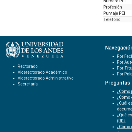
Número PPI
Profesión
Puntaje PEI
Teléfono
Navegació
Por Fec
Por Aut
Rectorado
Por Tít
Vicerectorado Académico
Por Pal
Vicerectorado Administrativo
Preguntas
Secretaría
¿Cómo p
¿Cómo e
¿Cuál es
docume
¿Qué es
(RI)?
¿Cómo o