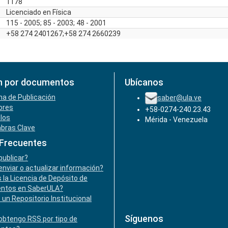
1178
Licenciado en Física
115 - 2005; 85 - 2003; 48 - 2001
+58 274 2401267;+58 274 2660239
n por documentos
Ubícanos
ha de Publicación
saber@ula.ve
ores
+58-0274-240.23.43
ulos
Mérida - Venezuela
abras Clave
 Frecuentes
ublicar?
nviar o actualizar información?
 la Licencia de Depósito de
ntos en SaberULA?
 un Repositorio Institucional
Síguenos
btengo RSS por tipo de