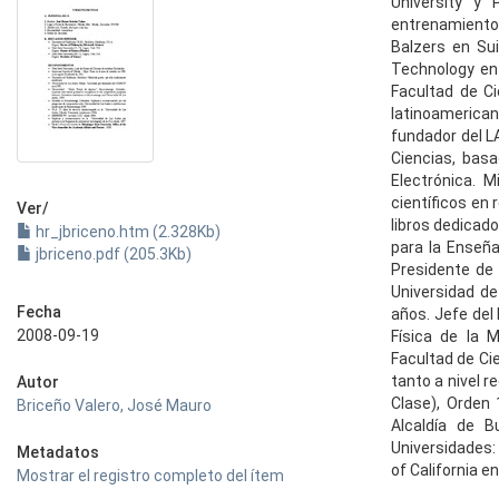
University y 
entrenamientos
Balzers en Sui
Technology en 
Facultad de Ci
latinoamerican
fundador del L
Ciencias, bas
Electrónica. M
científicos en 
Ver/
libros dedicad
hr_jbriceno.htm (2.328Kb)
para la Enseña
jbriceno.pdf (205.3Kb)
Presidente de
Universidad de
Fecha
años. Jefe del
2008-09-19
Física de la 
Facultad de Ci
tanto a nivel r
Autor
Clase), Orden 
Briceño Valero, José Mauro
Alcaldía de B
Universidades:
Metadatos
of California e
Mostrar el registro completo del ítem