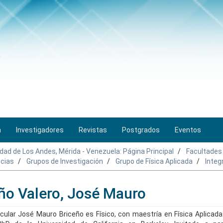
n
Investigadores
Revistas
Postgrados
Eventos
idad de Los Andes, Mérida - Venezuela: Página Principal
Facultades
ncias
Grupos de Investigación
Grupo de Física Aplicada
Integ
eño Valero, José Mauro
ular José Mauro Briceño es Físico, con maestría en Física Aplicad