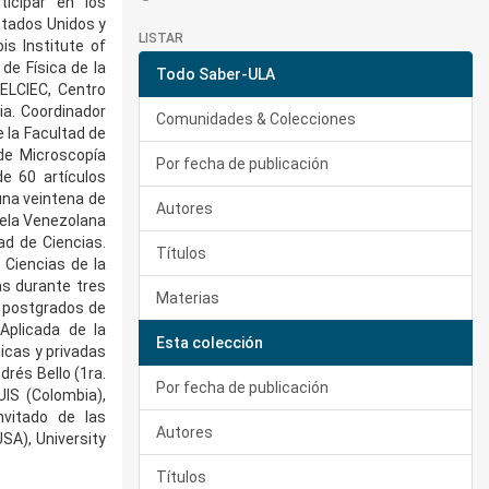
ticipar en los
stados Unidos y
LISTAR
is Institute of
de Física de la
Todo Saber-ULA
CELCIEC, Centro
ia. Coordinador
Comunidades & Colecciones
 la Facultad de
de Microscopía
Por fecha de publicación
de 60 artículos
 una veintena de
Autores
uela Venezolana
ad de Ciencias.
Títulos
Ciencias de la
as durante tres
Materias
s postgrados de
Aplicada de la
Esta colección
icas y privadas
drés Bello (1ra.
Por fecha de publicación
UIS (Colombia),
nvitado de las
Autores
SA), University
Títulos