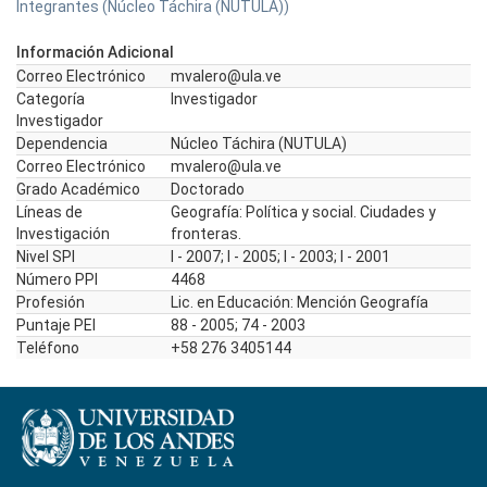
Integrantes (Núcleo Táchira (NUTULA))
Información Adicional
Correo Electrónico
mvalero@ula.ve
Categoría
Investigador
Investigador
Dependencia
Núcleo Táchira (NUTULA)
Correo Electrónico
mvalero@ula.ve
Grado Académico
Doctorado
Líneas de
Geografía: Política y social. Ciudades y
Investigación
fronteras.
Nivel SPI
I - 2007; I - 2005; I - 2003; I - 2001
Número PPI
4468
Profesión
Lic. en Educación: Mención Geografía
Puntaje PEI
88 - 2005; 74 - 2003
Teléfono
+58 276 3405144