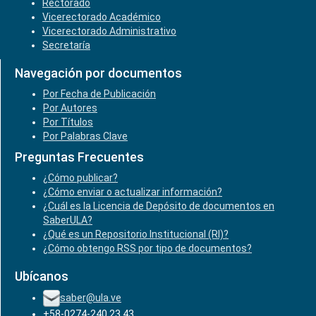
Rectorado
Vicerectorado Académico
Vicerectorado Administrativo
Secretaría
Navegación por documentos
Por Fecha de Publicación
Por Autores
Por Títulos
Por Palabras Clave
Preguntas Frecuentes
¿Cómo publicar?
¿Cómo enviar o actualizar información?
¿Cuál es la Licencia de Depósito de documentos en
SaberULA?
¿Qué es un Repositorio Institucional (RI)?
¿Cómo obtengo RSS por tipo de documentos?
Ubícanos
saber@ula.ve
+58-0274-240.23.43