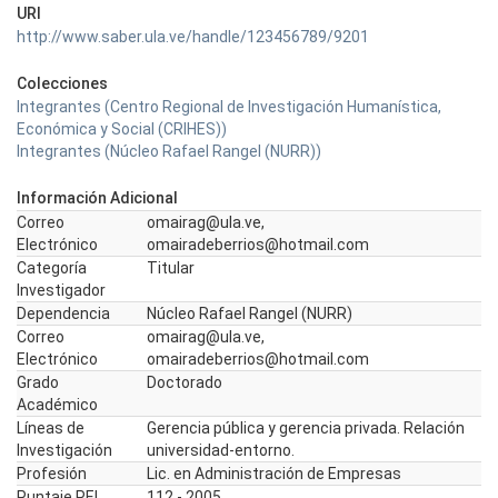
URI
http://www.saber.ula.ve/handle/123456789/9201
Colecciones
Integrantes (Centro Regional de Investigación Humanística,
Económica y Social (CRIHES))
Integrantes (Núcleo Rafael Rangel (NURR))
Información Adicional
Correo
omairag@ula.ve,
Electrónico
omairadeberrios@hotmail.com
Categoría
Titular
Investigador
Dependencia
Núcleo Rafael Rangel (NURR)
Correo
omairag@ula.ve,
Electrónico
omairadeberrios@hotmail.com
Grado
Doctorado
Académico
Líneas de
Gerencia pública y gerencia privada. Relación
Investigación
universidad-entorno.
Profesión
Lic. en Administración de Empresas
Puntaje PEI
112 - 2005