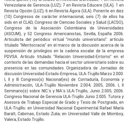
Venezolana de Gerencia (LUZ); 7 en Revista Educere (ULA); 1 en
Revista Opción (LUZ); 6 en Revista Ágora (ULA). Ponente en diez
(10) Congresos de carácter internacional, seis (7) de ellos ha
sido en el CLAD, Congreso de Ciencias Sociales y Salud (LACSO),
Congreso de la Asociación Colombiana de Universidades
(ASCUM), y 52 Congreso Americanistas, Sevilla, España 2006.
Articulista del periódico virtual "mundo universitario": artículo
titulado "Meritocracia" en el marco de la discusión acerca de la
suspensión de privilegios en la cadena escalar de la empresa
PDVSA. Artículo titulado "Relación Universidad-Entorno" en el
contexto de las demandas hacia el sector universitario sobre su
presencia en las comunidades. Organizadora de Jornadas de
discusión Universidad-Estado-Empresa, ULA-Trujillo Marzo 2.000.
I, II y III Congreso(s) Nacional(es) de Contaduría, Economía y
Administración, ULA-Trujillo Noviembre 2.004, 2005, 2006. I, II
Seminario(s) sobre NIC´s y NIA´s ULA-Trujillo, Junio 2.005, 2006.
Congreso Nacional de Gerencia ULA-Trujillo Junio 2.005. Tutora y
Asesora de Trabajo Especial de Grado y Tesis de Postgrado, en
ULA-Trujillo; en Universidad Nacional Experimental Rafael María
Baralt, Cabimas, Estado Zulia; en Universidad Valle de Momboy,
Valera, Estado Trujillo.