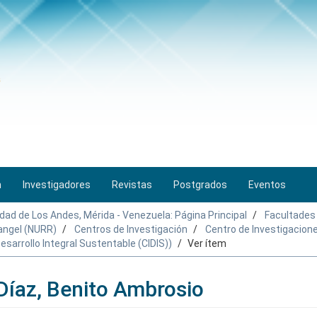
n
Investigadores
Revistas
Postgrados
Eventos
idad de Los Andes, Mérida - Venezuela: Página Principal
Facultades
Rangel (NURR)
Centros de Investigación
Centro de Investigacione
esarrollo Integral Sustentable (CIDIS))
Ver ítem
 Díaz, Benito Ambrosio