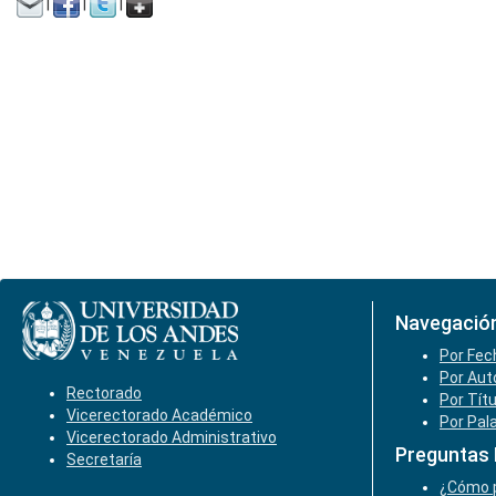
|
|
|
Navegació
Por Fec
Por Aut
Rectorado
Por Tít
Vicerectorado Académico
Por Pal
Vicerectorado Administrativo
Preguntas
Secretaría
¿Cómo p