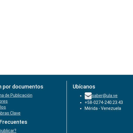
n por documentos
Ubícanos
ha de Publicación
saber@ula.ve
ores
+58-0274-240.23.43
ulos
Mérida - Venezuela
abras Clave
 Frecuentes
ublicar?