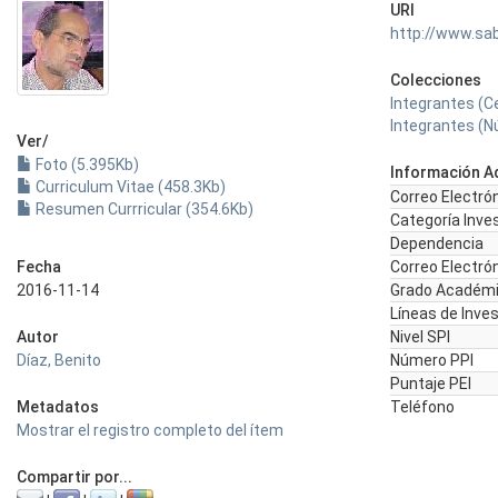
URI
http://www.sa
Colecciones
Integrantes (Ce
Integrantes (N
Ver/
Foto (5.395Kb)
Información Ad
Curriculum Vitae (458.3Kb)
Correo Electró
Resumen Currricular (354.6Kb)
Categoría Inve
Dependencia
Fecha
Correo Electró
2016-11-14
Grado Académ
Líneas de Inve
Autor
Nivel SPI
Díaz, Benito
Número PPI
Puntaje PEI
Metadatos
Teléfono
Mostrar el registro completo del ítem
Compartir por...