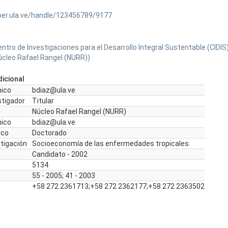
ber.ula.ve/handle/123456789/9177
ntro de Investigaciones para el Desarrollo Integral Sustentable (CIDIS
úcleo Rafael Rangel (NURR))
icional
nico
bdiaz@ula.ve
stigador
Titular
Núcleo Rafael Rangel (NURR)
nico
bdiaz@ula.ve
ico
Doctorado
stigación
Socioeconomía de las enfermedades tropicales.
Candidato - 2002
5134
55 - 2005; 41 - 2003
+58 272 2361713;+58 272 2362177;+58 272 2363502