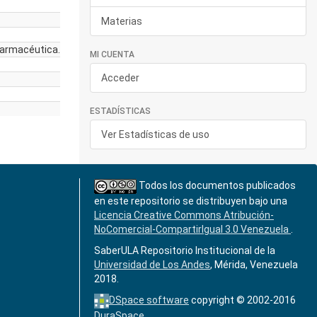
Materias
 farmacéutica.
MI CUENTA
Acceder
ESTADÍSTICAS
Ver Estadísticas de uso
Todos los documentos publicados
en este repositorio se distribuyen bajo una
Licencia Creative Commons Atribución-
NoComercial-CompartirIgual 3.0 Venezuela
.
SaberULA Repositorio Institucional de la
Universidad de Los Andes
, Mérida, Venezuela
2018.
DSpace software
copyright © 2002-2016
DuraSpace
.