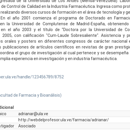
gresada de la Universidad de Los Andes (Mérida-Venezuela). Labo
 de Control de Calidad en la Industria Farmacéutica. Ingresa como pro
 realizando diversos cursos de formación en el área de tecnología y ge
 En el año 2001 comienza el programa de Doctorado en Farmaci
en la Universidad de Complutense de Madrid-España, obteniendo l
" en el año 2003 y el título de "Doctora por la Universidad de C
 2005, con calificación "Cum-Laude Sobresaliente". Asistencia y p
 orales y posters en diferentes congresos de carácter nacional e
 publicaciones de artículos científicos en revistas de gran prestigio
ordina el grupo de investigación al cual pertenece y se desempeñ
mplia experiencia en investigación y en industria farmacéutica.
ber.ula.ve/handle/123456789/8752
cultad de Farmacia y Bioanálisis)
icional
nico
adrianar@ula.ve
http://webdelprofesor.ula.ve/farmacia/adrianar/
stigador
Asociado