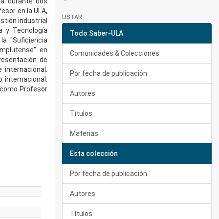
ra durante dos
fesor en la ULA,
LISTAR
stión industrial
a y Tecnología
Todo Saber-ULA
a "Suficiencia
omplutense" en
Comunidades & Colecciones
resentación de
 internacional.
Por fecha de publicación
 internacional.
a como Profesor
Autores
Títulos
Materias
Esta colección
Por fecha de publicación
Autores
Títulos