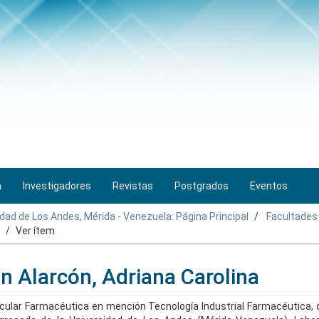
n
Investigadores
Revistas
Postgrados
Eventos
idad de Los Andes, Mérida - Venezuela: Página Principal
Facultades
Ver ítem
n Alarcón, Adriana Carolina
ular Farmacéutica en mención Tecnología Industrial Farmacéutica, c