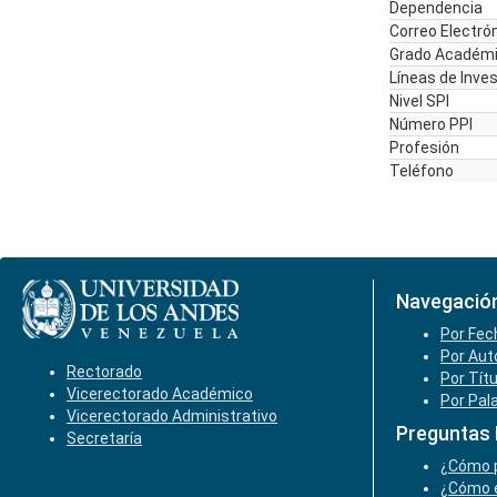
Dependencia
Correo Electró
Grado Académ
Líneas de Inve
Nivel SPI
Número PPI
Profesión
Teléfono
Navegació
Por Fec
Por Aut
Rectorado
Por Tít
Vicerectorado Académico
Por Pal
Vicerectorado Administrativo
Preguntas
Secretaría
¿Cómo p
¿Cómo e