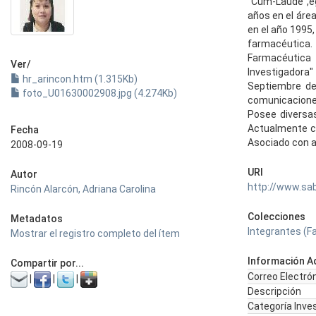
"Cum-Laude",e
años en el área
en el año 1995,
farmacéutica.
Farmacéutica 
Ver/
Investigadora
hr_arincon.htm (1.315Kb)
Septiembre de
foto_U01630002908.jpg (4.274Kb)
comunicaciones
Posee diversas
Actualmente co
Fecha
Asociado con a
2008-09-19
URI
Autor
http://www.sa
Rincón Alarcón, Adriana Carolina
Colecciones
Metadatos
Integrantes (Fa
Mostrar el registro completo del ítem
Información Ad
Compartir por...
Correo Electró
|
|
|
Descripción
Categoría Inve