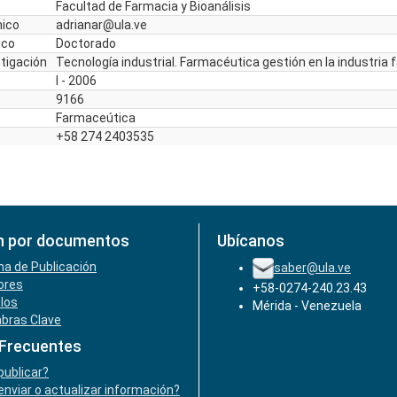
Facultad de Farmacia y Bioanálisis
nico
adrianar@ula.ve
ico
Doctorado
stigación
Tecnología industrial. Farmacéutica gestión en la industria
I - 2006
9166
Farmaceútica
+58 274 2403535
n por documentos
Ubícanos
ha de Publicación
saber@ula.ve
ores
+58-0274-240.23.43
ulos
Mérida - Venezuela
abras Clave
 Frecuentes
ublicar?
nviar o actualizar información?