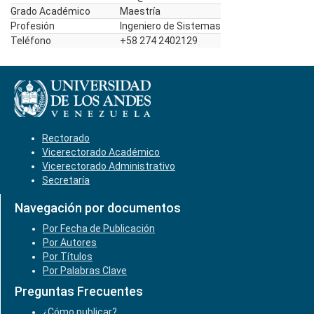
Grado Académico
Maestría
Profesión
Ingeniero de Sistemas
Teléfono
+58 274 2402129
Rectorado
Vicerectorado Académico
Vicerectorado Administrativo
Secretaría
Navegación por documentos
Por Fecha de Publicación
Por Autores
Por Títulos
Por Palabras Clave
Preguntas Frecuentes
¿Cómo publicar?