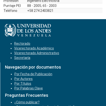
Profesión
Ingeniero Electricista
Puntaje PEI
88 - 2005; 65 - 2003
Teléfono
+58 274 2403821
Rectorado
Vicerectorado Académico
Vicerectorado Administrativo
Secretaría
Navegación por documentos
Por Fecha de Publicación
Por Autores
Por Títulos
Por Palabras Clave
Preguntas Frecuentes
¿Cómo publicar?