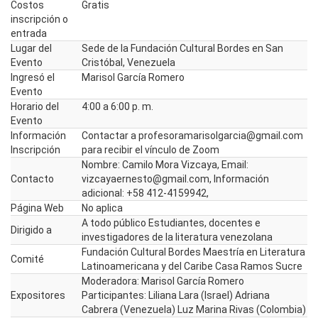
Costos
Gratis
inscripción o
entrada
Lugar del
Sede de la Fundación Cultural Bordes en San
Evento
Cristóbal, Venezuela
Ingresó el
Marisol García Romero
Evento
Horario del
4:00 a 6:00 p. m.
Evento
Información
Contactar a profesoramarisolgarcia@gmail.com
Inscripción
para recibir el vínculo de Zoom
Nombre: Camilo Mora Vizcaya, Email:
Contacto
vizcayaernesto@gmail.com, Información
adicional: +58 412-4159942,
Página Web
No aplica
A todo público Estudiantes, docentes e
Dirigido a
investigadores de la literatura venezolana
Fundación Cultural Bordes Maestría en Literatura
Comité
Latinoamericana y del Caribe Casa Ramos Sucre
Moderadora: Marisol García Romero
Expositores
Participantes: Liliana Lara (Israel) Adriana
Cabrera (Venezuela) Luz Marina Rivas (Colombia)