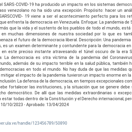
el SARS-COVID-19 ha producido un impacto en los sistemas democrá
aso venezolano no ha sido una excepción. Propósito: hacer un análi
SARSCOVID- 19 viene a ser el acontecimiento perfecto para los ret
 que enfrenta la democracia en Venezuela. Enfoque: La pandemia de
ás que la vida y el sustento de los pueblos de todo el mundo, est
 en muchas dimensiones de nuestra sociedad por lo que es tamb
menaza el futuro de la democracia liberal. Descripción: Una pandemia
us, es un examen determinante y contundente para la democracia en
 en este preciso instante atravesando el túnel oscuro de la era 
a: La democracia es otra víctima de la pandemia del Coronavir
mundo, además de su impacto terrible en la salud pública, también h
s democracias en todo el mundo. No hay duda de que las medidas q
 mitigar el impacto de la pandemia tuvieron un impacto enorme en l
onclusión: La defensa de la democracia, en tiempos excepcionales com
debe fortalecer las instituciones, y la situación que se genere debe
cho democrático. De allí que las medidas extraordinarias o excepc
estar todas dentro de la Constitución y el Derecho internacional, per
: 10/10/2023 - Aprobado: 13/04/2024
ber.ula.ve/handle/123456789/50890