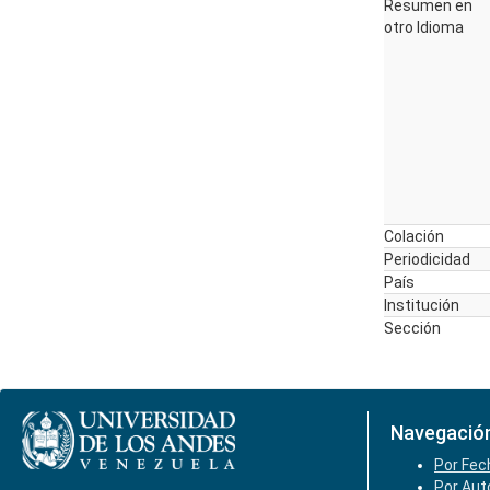
Resumen en
otro Idioma
Colación
Periodicidad
País
Institución
Sección
Navegació
Por Fec
Por Aut