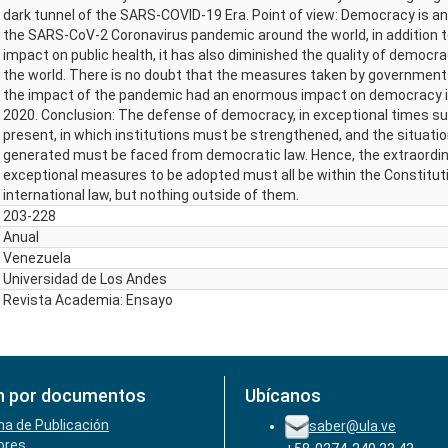
dark tunnel of the SARS-COVID-19 Era. Point of view: Democracy is an
the SARS-CoV-2 Coronavirus pandemic around the world, in addition to 
impact on public health, it has also diminished the quality of democr
the world. There is no doubt that the measures taken by government
the impact of the pandemic had an enormous impact on democracy i
2020. Conclusion: The defense of democracy, in exceptional times s
present, in which institutions must be strengthened, and the situatio
generated must be faced from democratic law. Hence, the extraordin
exceptional measures to be adopted must all be within the Constitut
international law, but nothing outside of them.
203-228
Anual
Venezuela
Universidad de Los Andes
Revista Academia: Ensayo
n por documentos
Ubícanos
ha de Publicación
saber@ula.ve
ores