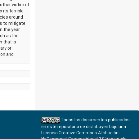
other victim of
its terrible
acies around
s to mitigate
n the year
uch as the
n that is
ary or
ion and
Todos los documentos publicados
en este repositorio se distribuyen bajo una
Licencia Creative Commons Atribución-
NoComercial-CompartirIgual 3.0 Venezuela
.