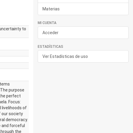
Materias
MI CUENTA
uncertainty to
Acceder
ESTADÍSTICAS
Ver Estadísticas de uso
stems
 The purpose
the perfect
ela. Focus:
livelihoods of
 our society
beral democracy.
e and forceful
through the