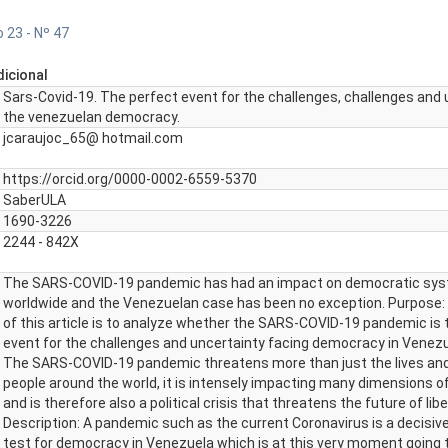
 23 - Nº 47
icional
Sars-Covid-19. The perfect event for the challenges, challenges and 
the venezuelan democracy.
jcaraujoc_65@ hotmail.com
https://orcid.org/0000-0002-6559-5370
SaberULA
1690-3226
2244 - 842X
The SARS-COVID-19 pandemic has had an impact on democratic sy
worldwide and the Venezuelan case has been no exception. Purpose:
of this article is to analyze whether the SARS-COVID-19 pandemic is 
event for the challenges and uncertainty facing democracy in Venezu
The SARS-COVID-19 pandemic threatens more than just the lives and 
people around the world, it is intensely impacting many dimensions of
and is therefore also a political crisis that threatens the future of li
Description: A pandemic such as the current Coronavirus is a decisiv
test for democracy in Venezuela which is at this very moment going 