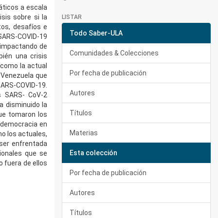
ticos a escala
sis sobre si la
LISTAR
os, desafíos e
Todo Saber-ULA
 SARS-COVID-19
á impactando de
Comunidades & Colecciones
ién una crisis
 como la actual
Por fecha de publicación
 Venezuela que
SARS-COVID-19.
Autores
us SARS- CoV-2
a disminuido la
Títulos
ue tomaron los
a democracia en
Materias
o los actuales,
 ser enfrentada
Esta colección
ionales que se
o fuera de ellos
Por fecha de publicación
Autores
Títulos