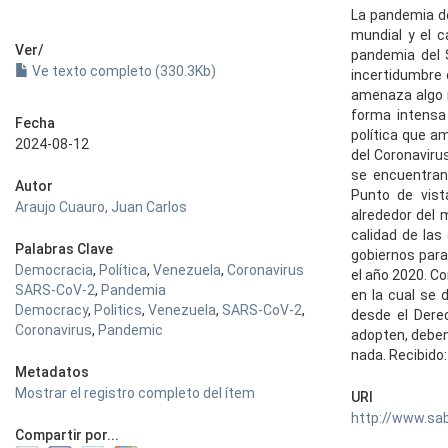
La pandemia d
mundial y el c
Ver/
pandemia del 
Ve texto completo (330.3Kb)
incertidumbre
amenaza algo m
forma intensa
Fecha
política que a
2024-08-12
del Coronavir
se encuentran
Autor
Punto de vist
Araujo Cuauro, Juan Carlos
alrededor del 
calidad de la
Palabras Clave
gobiernos para
Democracia
,
Política
,
Venezuela
,
Coronavirus
el año 2020. C
SARS-CoV-2
,
Pandemia
en la cual se 
Democracy
,
Politics
,
Venezuela
,
SARS-CoV-2
,
desde el Dere
Coronavirus
,
Pandemic
adopten, deben 
nada. Recibido
Metadatos
Mostrar el registro completo del ítem
URI
http://www.sa
Compartir por...