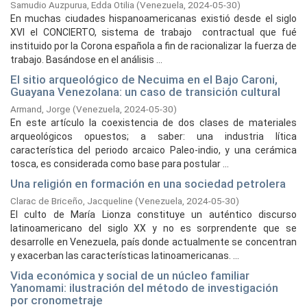
Samudio Auzpurua, Edda Otilia
(
Venezuela,
2024-05-30
)
En muchas ciudades hispanoamericanas existió desde el siglo
XVI el CONCIERTO, sistema de trabajo ­ contractual que fué
instituido por la Corona española a fin de racionalizar la fuerza de
trabajo. Basándose en el análisis ...
El sitio arqueológico de Necuima en el Bajo Caroni,
Guayana Venezolana: un caso de transición cultural
Armand, Jorge
(
Venezuela,
2024-05-30
)
En este artículo la coexistencia de dos clases de materiales
arqueológicos opuestos; a saber: una industria lítica
característica del periodo arcaico Paleo-indio, y una cerámica
tosca, es considerada como base para postular ...
Una religión en formación en una sociedad petrolera
Clarac de Briceño, Jacqueline
(
Venezuela,
2024-05-30
)
El culto de María Lionza constituye un auténti­co discurso
latinoamericano del siglo XX y no es sorprendente que se
desarrolle en Venezuela, país donde actualmente se concentran
y exacerban las características latinoamericanas. ...
Vida económica y social de un núcleo familiar
Yanomami: ilustración del método de investigación
por cronometraje