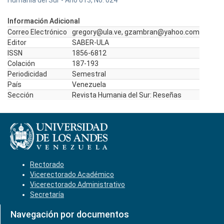
Humania del Sur - Año 013, No. 024
Información Adicional
Correo Electrónico
gregory@ula.ve, gzambran@yahoo.com
Editor
SABER-ULA
ISSN
1856-6812
Colación
187-193
Periodicidad
Semestral
País
Venezuela
Sección
Revista Humania del Sur: Reseñas
Rectorado
Vicerectorado Académico
Vicerectorado Administrativo
Secretaría
Navegación por documentos