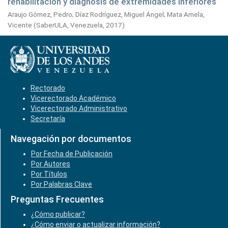
rehabilitación y diagnosis de extremidades inferiores
Araujo Gómez, Pedro
;
Díaz Rodríguez, Miguel Ángel
;
Mata Amela,
Vicente
(
SaberULA, Venezuela,
2017
)
Rectorado
Vicerectorado Académico
Vicerectorado Administrativo
Secretaría
Navegación por documentos
Por Fecha de Publicación
Por Autores
Por Títulos
Por Palabras Clave
Preguntas Frecuentes
¿Cómo publicar?
¿Cómo enviar o actualizar información?