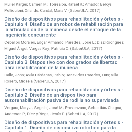
Müller Karger, Carmen M.
;
Torrealba, Rafael R.
;
Amador, Belkys
;
Pelliccioni, Orlando
;
Candal, María V.
(
SaberULA,
2017
)
Diseño de dispositivos para rehabilitación y órtesis -
Capitulo 4: Diseño de un robot de rehabilitación para
la articulación de la muñeca desde el enfoque de la
ingeniería concurrente
Ceballos Morales, Edgar Armando
;
Paredes, José L.
;
Díaz Rodríguez,
Miguel Ángel
;
Vargas Rey., Patricia C.
(
SaberULA,
2017
)
Diseño de dispositivos para rehabilitación y órtesis -
Capitulo 3: Dispositivo con dos grados de libertad
para rehabilitación de la muñeca
Calle, John
;
Ávila Cárdenas, Pablo
;
Benavides Paredes, Luis
;
Villa
Rosero, Micaela
(
SaberULA,
2017
)
Diseño de dispositivos para rehabilitación y órtesis -
Capitulo 2: Diseño de un dispositivo para
autorehabilitación pasiva de rodilla no supervisada
Vergara, Mary J.
;
Segnini, José M.
;
Provenzano, Sebastián
;
Chagna,
Anderson P.
;
Diez y Riega, Jesús E.
(
SaberULA,
2017
)
Diseño de dispositivos para rehabilitación y órtesis -
Capitulo 1: Diseño de dispositivo robótico para la