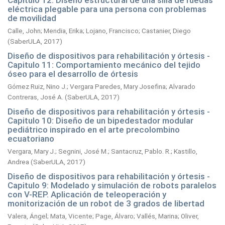
Capitulo 12: Diseño estructural de una silla de ruedas
eléctrica plegable para una persona con problemas
de movilidad
Calle, John
;
Mendia, Erika
;
Lojano, Francisco
;
Castanier, Diego
(
SaberULA,
2017
)
Diseño de dispositivos para rehabilitación y órtesis -
Capitulo 11: Comportamiento mecánico del tejido
óseo para el desarrollo de órtesis
Gómez Ruiz, Nino J.
;
Vergara Paredes, Mary Josefina
;
Alvarado
Contreras, José A.
(
SaberULA,
2017
)
Diseño de dispositivos para rehabilitación y órtesis -
Capitulo 10: Diseño de un bipedestador modular
pediátrico inspirado en el arte precolombino
ecuatoriano
Vergara, Mary J.
;
Segnini, José M.
;
Santacruz, Pablo. R.
;
Kastillo,
Andrea
(
SaberULA,
2017
)
Diseño de dispositivos para rehabilitación y órtesis -
Capitulo 9: Modelado y simulación de robots paralelos
con V-REP. Aplicación de teleoperación y
monitorización de un robot de 3 grados de libertad
Valera, Ángel
;
Mata, Vicente
;
Page, Álvaro
;
Vallés, Marina
;
Oliver,