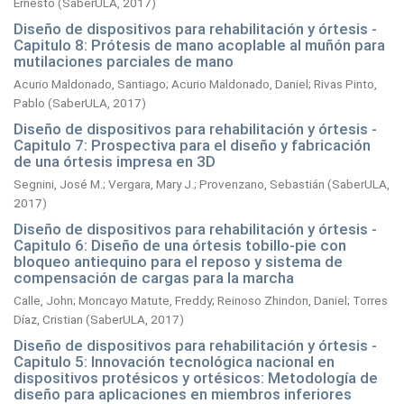
Ernesto
(
SaberULA,
2017
)
Diseño de dispositivos para rehabilitación y órtesis -
Capitulo 8: Prótesis de mano acoplable al muñón para
mutilaciones parciales de mano
Acurio Maldonado, Santiago
;
Acurio Maldonado, Daniel
;
Rivas Pinto,
Pablo
(
SaberULA,
2017
)
Diseño de dispositivos para rehabilitación y órtesis -
Capitulo 7: Prospectiva para el diseño y fabricación
de una órtesis impresa en 3D
Segnini, José M.
;
Vergara, Mary J.
;
Provenzano, Sebastián
(
SaberULA,
2017
)
Diseño de dispositivos para rehabilitación y órtesis -
Capitulo 6: Diseño de una órtesis tobillo-pie con
bloqueo antiequino para el reposo y sistema de
compensación de cargas para la marcha
Calle, John
;
Moncayo Matute, Freddy
;
Reinoso Zhindon, Daniel
;
Torres
Díaz, Cristian
(
SaberULA,
2017
)
Diseño de dispositivos para rehabilitación y órtesis -
Capitulo 5: Innovación tecnológica nacional en
dispositivos protésicos y ortésicos: Metodología de
diseño para aplicaciones en miembros inferiores