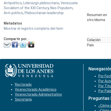
Antipolítico
,
Liderazgo plebiscitario
,
Venezuela
Socialism of the XXI Century
,
Neo-Populism
,
Anti-politics
,
Plebiscitarian leadership
Resumen en
otro Idioma
Metadatos
Mostrar el registro completo del ítem
Compartir por...
Colación
|
|
|
País
Navegació
Por Fec
Por Aut
Rectorado
Por Tít
Vicerectorado Académico
Por Pal
Vicerectorado Administrativo
Preguntas
Secretaría
¿Cómo p
¿Cómo e