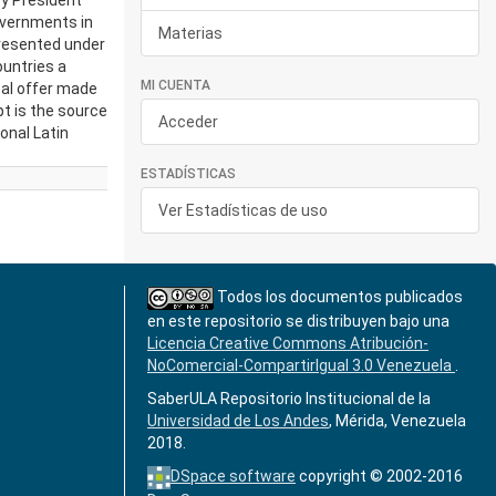
by President
overnments in
Materias
presented under
ountries a
MI CUENTA
cal offer made
pt is the source
Acceder
onal Latin
ESTADÍSTICAS
Ver Estadísticas de uso
Todos los documentos publicados
en este repositorio se distribuyen bajo una
Licencia Creative Commons Atribución-
NoComercial-CompartirIgual 3.0 Venezuela
.
SaberULA Repositorio Institucional de la
Universidad de Los Andes
, Mérida, Venezuela
2018.
DSpace software
copyright © 2002-2016