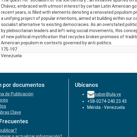
The quest for “socialism of the XXI Century”, an initiative spurred on 
Chávez, embraced with utmost interest by certain Latin American g
recent years, is filled with elements denoting a renovated populism 
a unifying project of popular intentions, aimed at building within our c
socialist alternative to existing democracies. As an overstated politi
by plebiscitarian leaders and left-wing social movements, this conce
of new political mystification that recycles broken promises of traditi
American populism in contexts governed by anti-politics.
175-197
Venezuela
n por documentos
Ubícanos
ha de Publicación
saber@ula.ve
ores
+58-0274-240.23.43
ulos
Mérida - Venezuela
abras Clave
 Frecuentes
ublicar?
nviar o actualizar información?