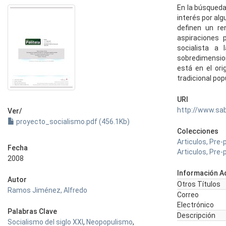
En la búsqueda 
interés por al
definen un re
aspiraciones 
socialista a 
sobredimension
está en el ori
tradicional po
URI
http://www.sa
Ver/
proyecto_socialismo.pdf (456.1Kb)
Colecciones
Articulos, Pre
Fecha
Articulos, Pre-
2008
Información Ad
Autor
Otros Títulos
Ramos Jiménez, Alfredo
Correo
Electrónico
Palabras Clave
Descripción
Socialismo del siglo XXI
,
Neopopulismo
,