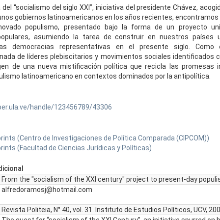
del “socialismo del siglo XXI”, iniciativa del presidente Chávez, acog
gunos gobiernos latinoamericanos en los años recientes, encontramo
novado populismo, presentado bajo la forma de un proyecto uni
populares, asumiendo la tarea de construir en nuestros países u
las democracias representativas en el presente siglo. Como o
ada de líderes plebiscitarios y movimientos sociales identificados co
gen de una nueva mistificación política que recicla las promesas 
pulismo latinoamericano en contextos dominados por la antipolítica.
ber.ula.ve/handle/123456789/43306
-prints (Centro de Investigaciones de Política Comparada (CIPCOM))
prints (Facultad de Ciencias Jurídicas y Políticas)
icional
From the "socialism of the XXI century" project to present-day popul
alfredoramosj@hotmail.com
Revista Politeia, N° 40, vol. 31. Instituto de Estudios Políticos, UCV, 2