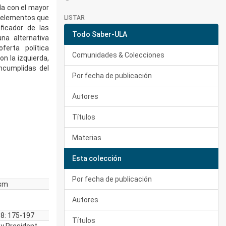
ida con el mayor
s elementos que
LISTAR
ficador de las
Todo Saber-ULA
na alternativa
ferta política
Comunidades & Colecciones
n la izquierda,
incumplidas del
Por fecha de publicación
Autores
Títulos
Materias
Esta colección
Por fecha de publicación
ism
Autores
008: 175-197
Títulos