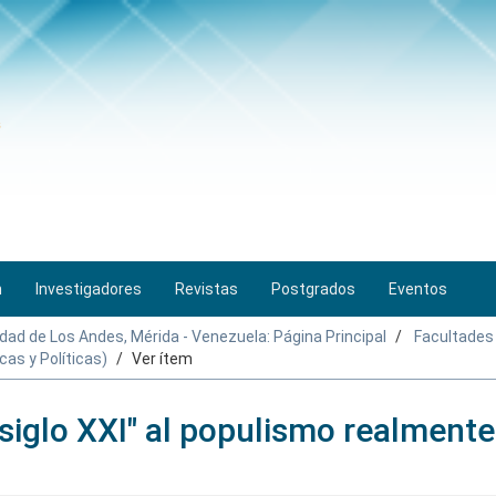
n
Investigadores
Revistas
Postgrados
Eventos
idad de Los Andes, Mérida - Venezuela: Página Principal
Facultades
cas y Políticas)
Ver ítem
 siglo XXI" al populismo realmente