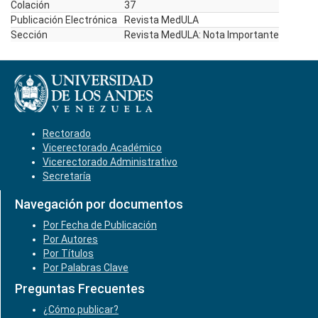
Colación
37
Publicación Electrónica
Revista MedULA
Sección
Revista MedULA: Nota Importante
Rectorado
Vicerectorado Académico
Vicerectorado Administrativo
Secretaría
Navegación por documentos
Por Fecha de Publicación
Por Autores
Por Títulos
Por Palabras Clave
Preguntas Frecuentes
¿Cómo publicar?