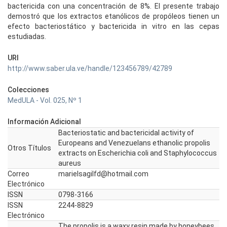
bactericida con una concentración de 8%. El presente trabajo
demostró que los extractos etanólicos de propóleos tienen un
efecto bacteriostático y bactericida in vitro en las cepas
estudiadas.
URI
http://www.saber.ula.ve/handle/123456789/42789
Colecciones
MedULA - Vol. 025, Nº 1
Información Adicional
Bacteriostatic and bactericidal activity of
Europeans and Venezuelans ethanolic propolis
Otros Títulos
extracts on Escherichia coli and Staphylococcus
aureus
Correo
marielsagilfd@hotmail.com
Electrónico
ISSN
0798-3166
ISSN
2244-8829
Electrónico
The propolis is a waxy resin made by honeybees