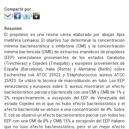
Compartir por...
|
|
|
Resumen
El propóleos es una resina cérea elaborado por abejas Apis
mellifera Linnaeus. El objetivo fue determinar la concentración
mínima bacteriostática o inhibitoria (CMI) y la concentración
mínima bactericida (CMB) de extractos etanólicos de propóleos
(EEP) venezolanos provenientes de los estados Carabobo
(Trincheras) y Cojedes (Tinaquillo) y europeos provenientes de
España (Barcelona), Italia (Roma) y Alemania (Berlín) sobre
Escherichia coli ATCC 25922 y Staphylococcus aureus ATCC
25923. Se utilizó la técnica de macrodilución en tubo. Los EEP
venezolanos y europeos sobre S. aureus mostraron un efecto
bacteriostático parcial y bactericida con una CMI y CMB de 1% y
2% respectivamente, a excepción del EEP de Venezuela del
estado Cojedes en el que no hubo efecto bacteriostático y el
efecto bactericida se obtuvo a una concentración de 4%. Sobre
E. coli se observó un efecto bacteriostático parcial con todos los
EEP con una CMI de 8% y CMB 15% a excepción del EEP italiano
que no tuvo efecto bacteriostático, pero sí un mejor efecto