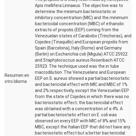
Apis mellifera Linnaeus. The objective was to
determine the minimum bacteriostatic or
inhibitory concentration (MIC) and the minimum
bactericidal concentration (MBC) of ethanolic
extracts of propolis (EEP) coming from the
Venezuelan states of Carabobo (Trincheras), and
Cojedes (Tinaquillo) and European propolis from
Spain (Barcelona), Italy (Rome) and Germany
(Berlin) on Escherichia coli (Migula) ATCC 25922
and Staphylococcus aureus Rosenbach ATCC
25923. The technique used was the in tube
macrodilution. The Venezuelans and European
Resumen en
EEP on S. aureus showed a partial bacteriostatic
otro Idioma
and bactericidal effect with MIC and MBC of 1%
and 2% respectively, except the Venezuelan EEP
from the state of Cojedes in which there was no
bacteriostatic effect; the bactericidal effect
was obtained with a concentration of a 4%. A
partial bacteriostatic effect on E. coli was
observed on every EEP with MIC of 8% and 15%
MBC, except the Italian EEP that did not have any
bacteriostatic effect but a better bactericidal