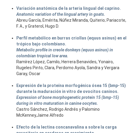
Variación anatómica de la arteria lingual del caprino.
Anatomic variation of the lingual artery in goats.
Abreu García, Emérita; Núñez Miranda, Quiterio; Pariacote,
F. A., y Graterol, Hugo D.
Perfil metabólico en burras criollas (equus asinus) en el
trópico bajo colombiano.
Metabolic profile in creole donkeys (equus asinus) in
colombian tropical low area.
Ramírez López, Camilo, Herrera Benavides, Yonairo,
Rugeles Pinto, Clara, Perdomo Ayola, Sandra y Vergara
Garay, Oscar
Expresión de la proteína morfogénica ósea 15 (bmp-15)
durante la maduración in vitro de ovocitos caninos.
Expression of bone morphogenetic protein 15 (bmp-15)
during in vitro maturation in canine oocytes.
Castro Sánchez, Rodrigo Andrés y Palomino
McKenney,Jaime Alfredo
Efecto de la lectina concanavalina a sobre la carga