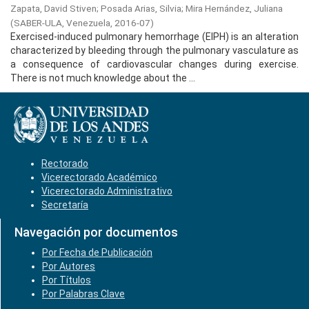
Zapata, David Stiven
;
Posada Arias, Silvia
;
Mira Hernández, Juliana
(
SABER-ULA, Venezuela,
2016-07
)
Exercised-induced pulmonary hemorrhage (EIPH) is an alteration
characterized by bleeding through the pulmonary vasculature as
a consequence of cardiovascular changes during exercise.
There is not much knowledge about the ...
Rectorado
Vicerectorado Académico
Vicerectorado Administrativo
Secretaría
Navegación por documentos
Por Fecha de Publicación
Por Autores
Por Títulos
Por Palabras Clave