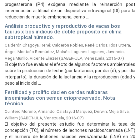
progesterona (P4) exógena mediante la reinserción post
inseminación artificial de un dispositivo intravaginal (DI) para la
reducción de muerte embrionaria, como ...
Análisis productivo y reproductivo de vacas bos
taurus x bos indicus de doble propósito en clima
subtropical húmedo.
Calderón Chagoya, René
;
Calderón Robles, René Carlos
;
Ríos Utrera,
Ángel
;
Montaño Bermúdez, Moisés
;
Lagunes Lagunes, Juvencio
;
Vega Murillo, Vicente Eliezer
(
SABER-ULA, Venezuela,
2016-07
)
El objetivo fue evaluar el efecto de algunos factores ambientales
sobre la producción de leche (por lactancia, por día (d), y por día
interparto), la duración de la lactancia y la reproducción (edad y
peso al inicio del ...
Fertilidad y prolificidad en cerdas nulíparas
inseminadas con semen criopreservado. Nota
técnica.
Quintero Moreno, Armando
;
Calatayud Marquez, Derwin
;
Mejía Silva,
William
(
SABER-ULA, Venezuela,
2016-07
)
El objetivo del presente estudio fue determinar la tasa de
concepción (TC), el número de lechones nacidos/camada (LNT)
y el número de lechones nacidos vivos/camada (LNV) en 20