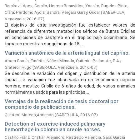
Ramírez López, Camilo
;
Herrera Benavides, Yonairo
;
Rugeles Pinto,
Clara
;
Perdomo Ayola, Sandra
;
Vergara Garay, Oscar
(
SABER-ULA,
Venezuela,
2016-07
)
El objetivo de esta investigación fue establecer valores de
referencia de diferentes metabolitos séricos de Burras Criollas
en condiciones de pastoreo en el trópico bajo colombiano. Se
tomaron muestras sanguíneas de 18 ...
Variación anatómica de la arteria lingual del caprino.
Abreu García, Emérita
;
Núñez Miranda, Quiterio
;
Pariacote, F. A.
;
Graterol, Hugo
(
SABER-ULA, Venezuela,
2016-07
)
Se describe la variación del origen y distribución de la arteria
lingual. La variación fue observada en un espécimen caprino
hembra, mestizo Criollo de 6 años de edad, de varios animales
normalmente usados para las prácticas ...
Ventajas de la realización de tesis doctoral por
compendio de publicaciones.
Quintero Moreno,Armando
(
SABER-ULA,
2016-07
)
Detection of exercise-induced pulmonary
hemorrhage in colombian creole horses.
Castillo Franz, Cristian Alejandro
;
Restrepo Valencia, Sara
;
García