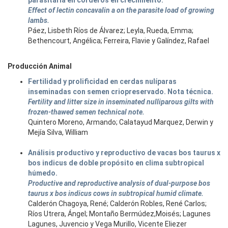
parasitaria en corderos en crecimiento.
Effect of lectin concavalin a on the parasite load of growing
lambs.
Páez, Lisbeth Ríos de Álvarez; Leyla, Rueda, Emma;
Bethencourt, Angélica; Ferreira, Flavie y Galíndez, Rafael
Producción Animal
Fertilidad y prolificidad en cerdas nulíparas
inseminadas con semen criopreservado. Nota técnica.
Fertility and litter size in inseminated nulliparous gilts with
frozen-thawed semen technical note.
Quintero Moreno, Armando; Calatayud Marquez, Derwin y
Mejía Silva, William
Análisis productivo y reproductivo de vacas bos taurus x
bos indicus de doble propósito en clima subtropical
húmedo.
Productive and reproductive analysis of dual-purpose bos
taurus x bos indicus cows in subtropical humid climate.
Calderón Chagoya, René; Calderón Robles, René Carlos;
Ríos Utrera, Ángel; Montaño Bermúdez,Moisés; Lagunes
Lagunes, Juvencio y Vega Murillo, Vicente Eliezer