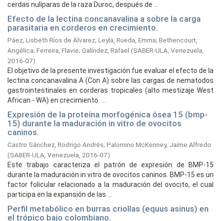
cerdas nulíparas de la raza Duroc, después de ...
Efecto de la lectina concanavalina a sobre la carga
parasitaria en corderos en crecimiento.
Páez, Lisbeth Ríos de Álvarez
;
Leyla, Rueda, Emma
;
Bethencourt,
Angélica
;
Ferreira, Flavie
;
Galíndez, Rafael
(
SABER-ULA, Venezuela,
2016-07
)
El objetivo de la presente investigación fue evaluar el efecto de la
lectina concanavalina A (Con A) sobre las cargas de nematodos
gastrointestinales en corderas tropicales (alto mestizaje West
African - WA) en crecimiento. ...
Expresión de la proteína morfogénica ósea 15 (bmp-
15) durante la maduración in vitro de ovocitos
caninos.
Castro Sánchez, Rodrigo Andrés
;
Palomino McKenney, Jaime Alfredo
(
SABER-ULA, Venezuela,
2016-07
)
Este trabajo caracteriza el patrón de expresión de BMP-15
durante la maduración in vitro de ovocitos caninos. BMP-15 es un
factor folicular relacionado a la maduración del ovocito, el cual
participa en la expansión de las ...
Perfil metabólico en burras criollas (equus asinus) en
el trópico bajo colombiano.