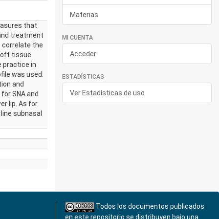
Materias
measures that
 and treatment
MI CUENTA
 correlate the
Acceder
oft tissue
 practice in
file was used.
ESTADÍSTICAS
tion and
Ver Estadísticas de uso
n for SNA and
 lip. As for
 line subnasal
Todos los documentos publicados
en este repositorio se distribuyen bajo una