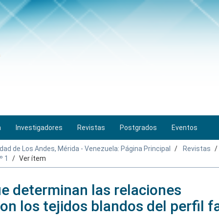
n
Investigadores
Revistas
Postgrados
Eventos
idad de Los Andes, Mérida - Venezuela: Página Principal
Revistas
º 1
Ver ítem
ue determinan las relaciones
n los tejidos blandos del perfil fa