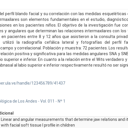
el perfil blando facial y su correlación con las medidas esqueléticas
ermaxilares son elementos fundamentales en el estudio, diagnóstic
iones en los pacientes niños. El objetivo de la investigación fue cor
es y angulares que determinan las relaciones intermaxilares con los 
ial en pacientes entre 8 y 12 años que asistieron a la consulta privad
utilizó la radiografía cefálica lateral y fotografías del perfil fa
e campo y correlacional. Población y muestra: 72 pacientes. Los resul
elación positiva y significativa para las medidas angulares SNA y SNB
io superior e inferior. En cuanto a la relación entre el Wits verdadero y
subnasal al labio superior e inferior respectivamente resultó no ser signi
ber.ula.ve/handle/123456789/41437
ógica de Los Andes - Vol. 011 - Nº 1
icional
Linear and angular measurements that determine jaw relations and i
with facial soft tissue l profile in children