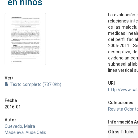
en niños
La evaluación d
relaciones int
de las maloclus
medidas lineal
del perfil fac
2006-2011. Se 
descriptivo, d
evidencian corr
subnasal al lab
línea vertical 
Ver/
URI
Texto completo (737.0Kb)
http://www.sa
Fecha
Colecciones
2016-01
Revista Odontol
Autor
Información Ad
Quevedo, Maira
Otros Títulos
Madeleva, Aude Celis