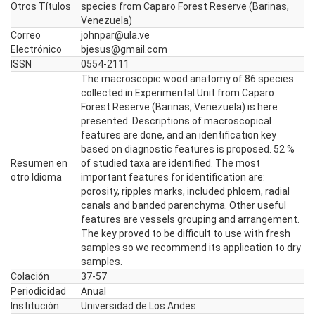
Otros Títulos
species from Caparo Forest Reserve (Barinas,
Venezuela)
Correo
johnpar@ula.ve
Electrónico
bjesus@gmail.com
ISSN
0554-2111
The macroscopic wood anatomy of 86 species
collected in Experimental Unit from Caparo
Forest Reserve (Barinas, Venezuela) is here
presented. Descriptions of macroscopical
features are done, and an identification key
based on diagnostic features is proposed. 52 %
Resumen en
of studied taxa are identified. The most
otro Idioma
important features for identification are:
porosity, ripples marks, included phloem, radial
canals and banded parenchyma. Other useful
features are vessels grouping and arrangement.
The key proved to be difficult to use with fresh
samples so we recommend its application to dry
samples.
Colación
37-57
Periodicidad
Anual
Institución
Universidad de Los Andes