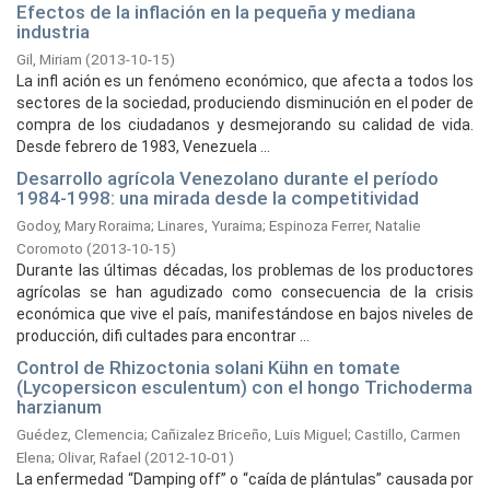
Efectos de la inflación en la pequeña y mediana
industria
Gil, Miriam
(
2013-10-15
)
La infl ación es un fenómeno económico, que afecta a todos los
sectores de la sociedad, produciendo disminución en el poder de
compra de los ciudadanos y desmejorando su calidad de vida.
Desde febrero de 1983, Venezuela ...
Desarrollo agrícola Venezolano durante el período
1984-1998: una mirada desde la competitividad
Godoy, Mary Roraima
;
Linares, Yuraima
;
Espinoza Ferrer, Natalie
Coromoto
(
2013-10-15
)
Durante las últimas décadas, los problemas de los productores
agrícolas se han agudizado como consecuencia de la crisis
económica que vive el país, manifestándose en bajos niveles de
producción, difi cultades para encontrar ...
Control de Rhizoctonia solani Kühn en tomate
(Lycopersicon esculentum) con el hongo Trichoderma
harzianum
Guédez, Clemencia
;
Cañizalez Briceño, Luis Miguel
;
Castillo, Carmen
Elena
;
Olivar, Rafael
(
2012-10-01
)
La enfermedad “Damping off” o “caída de plántulas” causada por