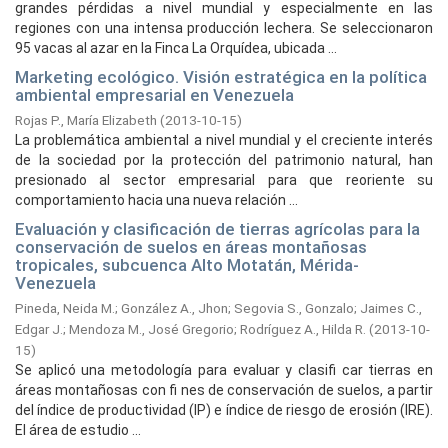
grandes pérdidas a nivel mundial y especialmente en las
regiones con una intensa producción lechera. Se seleccionaron
95 vacas al azar en la Finca La Orquídea, ubicada ...
Marketing ecológico. Visión estratégica en la política
ambiental empresarial en Venezuela
Rojas P., María Elizabeth
(
2013-10-15
)
La problemática ambiental a nivel mundial y el creciente interés
de la sociedad por la protección del patrimonio natural, han
presionado al sector empresarial para que reoriente su
comportamiento hacia una nueva relación ...
Evaluación y clasificación de tierras agrícolas para la
conservación de suelos en áreas montañosas
tropicales, subcuenca Alto Motatán, Mérida-
Venezuela
Pineda, Neida M.
;
González A., Jhon
;
Segovia S., Gonzalo
;
Jaimes C.,
Edgar J.
;
Mendoza M., José Gregorio
;
Rodríguez A., Hilda R.
(
2013-10-
15
)
Se aplicó una metodología para evaluar y clasifi car tierras en
áreas montañosas con fi nes de conservación de suelos, a partir
del índice de productividad (IP) e índice de riesgo de erosión (IRE).
El área de estudio ...