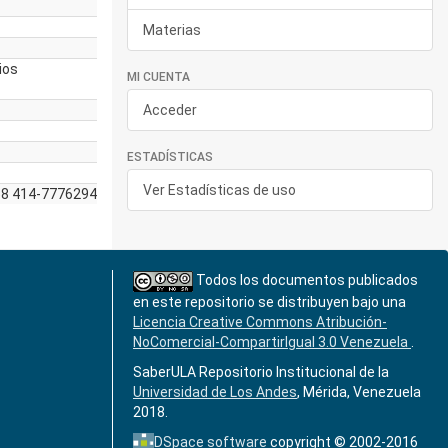
Materias
ios
MI CUENTA
Acceder
ESTADÍSTICAS
Ver Estadísticas de uso
58 414-7776294
Todos los documentos publicados
en este repositorio se distribuyen bajo una
Licencia Creative Commons Atribución-
NoComercial-CompartirIgual 3.0 Venezuela
.
SaberULA Repositorio Institucional de la
Universidad de Los Andes
, Mérida, Venezuela
2018.
DSpace software
copyright © 2002-2016