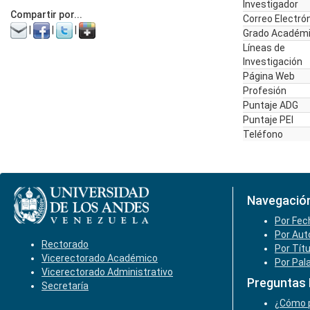
Investigador
Compartir por...
Correo Electró
|
|
|
Grado Académ
Líneas de
Investigación
Página Web
Profesión
Puntaje ADG
Puntaje PEI
Teléfono
Navegació
Por Fec
Por Aut
Rectorado
Por Tít
Vicerectorado Académico
Por Pal
Vicerectorado Administrativo
Preguntas
Secretaría
¿Cómo p