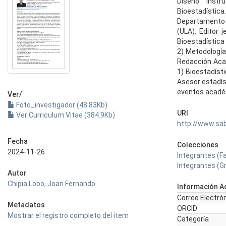
Diseño Instr
Bioestadístic
Departamento 
(ULA). Editor 
Bioestadística 
2) Metodología
Redacción Acad
1) Bioestadísti
Asesor estadís
eventos académ
Ver/
Foto_investigador (48.83Kb)
URI
Ver Curriculum Vitae (384.9Kb)
http://www.sa
Fecha
Colecciones
2024-11-26
Integrantes (F
Integrantes (G
Autor
Chipia Lobo, Joan Fernando
Información Ad
Correo Electró
Metadatos
ORCID
Mostrar el registro completo del ítem
Categoría