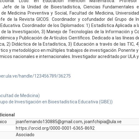
uccional. Lcdo. en Educación mención Matemática. Profeso
a. Jefe de la Unidad de Bioestadística, Ciencias Fundamentales e 
de Medicina Preventiva y Social, Facultad de Medicina, Universida
jefe de la Revista GICOS. Coordinador y cofundador del Grupo de I
Educativa. Coordinador de los Diplomados: 1) Estadística Aplicada a l
 de la Investigación, 3) Manejo de Tecnologías de la Información y C
émica y Publicación de Artículos Científicos. Dedicado a las líneas de
ca, 2) Didáctica de la Estadística, 3) Educación a través de las TIC, 4
tico y metodológico en múltiples trabajos de investigación. Ponente y
icos nacionales e internacionales. Investigador acreditado por ULA y
ber.ula.ve/handle/123456789/36275
acultad de Medicina)
rupo de Investigación en Bioestadística Educativa (GIBE))
icional
nico
joanfernando130885@gmail.com, joanfchipia@ula.ve
https://orcid.org/0000-0001-6365-8692
Asociado