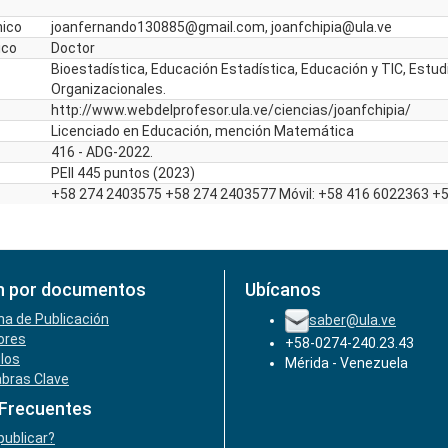
nico
joanfernando130885@gmail.com, joanfchipia@ula.ve
ico
Doctor
Bioestadística, Educación Estadística, Educación y TIC, Estud
Organizacionales.
http://www.webdelprofesor.ula.ve/ciencias/joanfchipia/
Licenciado en Educación, mención Matemática
416 - ADG-2022.
PEII 445 puntos (2023)
+58 274 2403575 +58 274 2403577 Móvil: +58 416 6022363 +
n por documentos
Ubícanos
ha de Publicación
saber@ula.ve
ores
+58-0274-240.23.43
ulos
Mérida - Venezuela
abras Clave
 Frecuentes
ublicar?