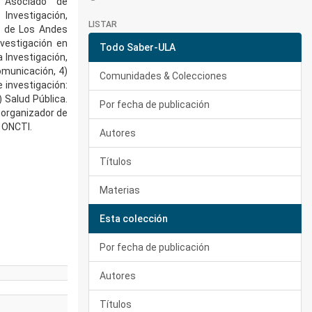
r Asociado de
Investigación,
LISTAR
d de Los Andes
nvestigación en
Todo Saber-ULA
a Investigación,
omunicación, 4)
Comunidades & Colecciones
 investigación:
) Salud Pública.
Por fecha de publicación
 organizador de
 ONCTI.
Autores
Títulos
Materias
Esta colección
Por fecha de publicación
Autores
Títulos